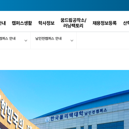
꿈드림공작소/
안내
캠퍼스생활
학사정보
채용정보등록
산
러닝팩토리
캠퍼스 안내
남인천캠퍼스 안내