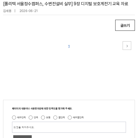
[폴리텍 서울정수캠퍼스, 수변전설비 실무] 9장 디지털 보호계전기 교육 자료
김세용
2026-06-21
글쓰기
1
페이지의 내용이나 사용편의성에 대한 만족도를 평가해 주세요.
매우만족
만족
보통
불만족
매우불만족