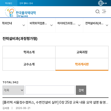
학교법인
전국 캠퍼스 안내
KOR
학과안내
비학위직업훈련과정
하이테크과정..【대졸(2년제 이상) 미취업자 대상】
전력설비과(과정평가형)
전력설비과(과정평가형)
학과소개
교육과정
교수소개
학과게시판
TOTAL 34건
검색
[폴리텍 서울정수캠퍼스, 수변전설비 실무] 0장 25장 교육 내용 요약 설명 동영상 안내
김세용
2026-06-21