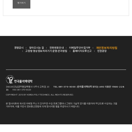
평가하기
경영공시
찾아오시는 길
전화번호안내
이메일무단수집거부
개인정보처리방침
고정형 영상정보처리기기 운영·관리방침
홈페이지오류신고
민원광장
[58326]전남광주통합특별시 나주시 교육길 20
TEL 061-370-9300 (한국폴리텍대학 보이는 ARS 이용은 1588-228
2)
FAX 061-370-9329
COPYRIGHT 2010 BY KOREA POLYTECHNICS. ALL RIGHTS RESERVED.
본 웹사이트에 게시된 이메일 주소가 전자우편 수집 프로그램이나 그밖의 기술적 장치를 이용하여 무단으로 수집되는 것을
거부하며, 이를 위반시 정보통신망법에 의해 형사처벌 됨을 유념하시기 바랍니다.