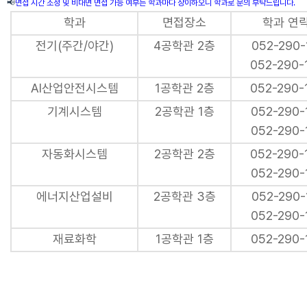
📢
면접 시간 조정 및 비대면 면접 가능 여부는 학과마다 상이하오니 학과로 문의 부탁드립니다.
학과
면접장소
학과 연
전기(주간/야간)
4공학관 2층
052-290-
052-290-
AI산업안전시스템
1공학관 2층
052-290-
기계시스템
2공학관 1층
052-290-
052-290-
자동화시스템
2공학관 2층
052-290-
052-290-
에너지산업설비
2공학관 3층
052-290-
052-290-
재료화학
1공학관 1층
052-290-