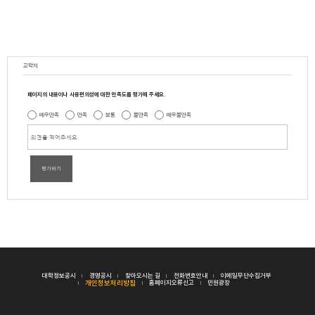
교학처
페이지의 내용이나 사용편의성에 대한 만족도를 평가해 주세요.
매우만족
만족
보통
불만족
매우불만족
평가하기
대학정보공시
경영공시
찾아오시는 길
전화번호안내
이메일무단수집거부
개인정보처리방침
홈페이지오류신고
민원광장