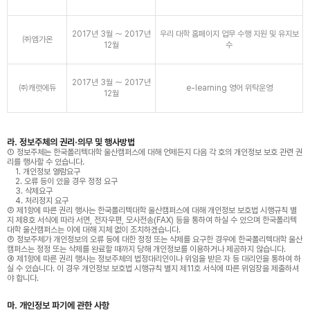
2017년 3월 ～ 2017년
우리 대학 홈페이지 업무 수행 지원 및 유지보
㈜엠가온
12월
수
2017년 3월 ～ 2017년
㈜캐럿에듀
e-learning 영어 위탁운영
12월
라. 정보주체의 권리·의무 및 행사방법
① 정보주체는 한국폴리텍대학 울산캠퍼스에 대해 언제든지 다음 각 호의 개인정보 보호 관련 권
리를 행사할 수 있습니다.
1. 개인정보 열람요구
2. 오류 등이 있을 경우 정정 요구
3. 삭제요구
4. 처리정지 요구
② 제1항에 따른 권리 행사는 한국폴리텍대학 울산캠퍼스에 대해 개인정보 보호법 시행규칙 별
지 제8호 서식에 따라 서면, 전자우편, 모사전송(FAX) 등을 통하여 하실 수 있으며 한국폴리텍
대학 울산캠퍼스는 이에 대해 지체 없이 조치하겠습니다.
③ 정보주체가 개인정보의 오류 등에 대한 정정 또는 삭제를 요구한 경우에 한국폴리텍대학 울산
캠퍼스는 정정 또는 삭제를 완료할 때까지 당해 개인정보를 이용하거나 제공하지 않습니다.
④ 제1항에 따른 권리 행사는 정보주체의 법정대리인이나 위임을 받은 자 등 대리인을 통하여 하
실 수 있습니다. 이 경우 개인정보 보호법 시행규칙 별지 제11호 서식에 따른 위임장을 제출하셔
야 합니다.
마. 개인정보 파기에 관한 사항