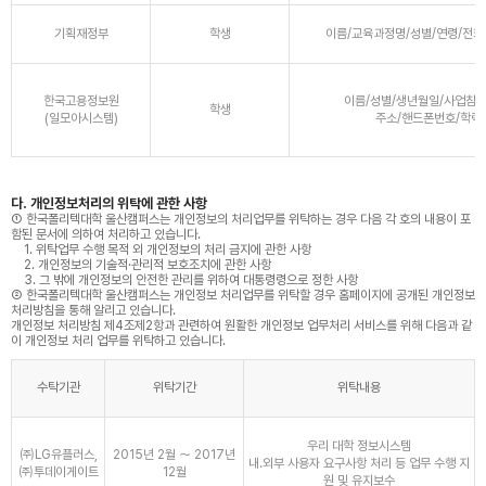
기획재정부
학생
이름/교육과정명/성별/연령/전화
한국고용정보원
이름/성별/생년월일/사업참여
학생
(일모아시스템)
주소/핸드폰번호/학력
다. 개인정보처리의 위탁에 관한 사항
① 한국폴리텍대학 울산캠퍼스는 개인정보의 처리업무를 위탁하는 경우 다음 각 호의 내용이 포
함된 문서에 의하여 처리하고 있습니다.
1. 위탁업무 수행 목적 외 개인정보의 처리 금지에 관한 사항
2. 개인정보의 기술적·관리적 보호조치에 관한 사항
3. 그 밖에 개인정보의 안전한 관리를 위하여 대통령령으로 정한 사항
② 한국폴리텍대학 울산캠퍼스는 개인정보 처리업무를 위탁할 경우 홈페이지에 공개된 개인정보
처리방침을 통해 알리고 있습니다.
개인정보 처리방침 제4조제2항과 관련하여 원활한 개인정보 업무처리 서비스를 위해 다음과 같
이 개인정보 처리 업무를 위탁하고 있습니다.
수탁기관
위탁기간
위탁내용
우리 대학 정보시스템
㈜LG유플러스,
2015년 2월 ～ 2017년
내․외부 사용자 요구사항 처리 등 업무 수행 지
㈜투데이게이트
12월
원 및 유지보수