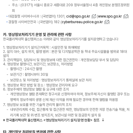
주소 : (03171) 서울시 종로구 세종대로 209 정부서울청사 4층 개인정보 분쟁조정위원
회
대검찰청 사이버수사과 : (국번없이) 1301,
cid@spo.go.kr
(
www.spo.go.kr
)
경찰청 사이버안전국 : (국번없이) 182 (
cyberbureau.police.go.kr
)
카. 영상정보처리기기 운영 및 관리에 관한 사항
한국폴리텍대학 울산캠퍼스는 아래와 같이 영상정보처리기기를 설치운영하고 있습니다
1. 영상정보처리기기 설치근거목적 : 시설안전 및 화재예방
2. 설치 대수, 설치 위치, 촬영 범위 : 본관 및 디지털공학관 등 학내 주요시설물을 범위로 18대
설치
3. 관리책임자, 담당부서 및 영상정보에 대한 접근권한자 : 개인정보담당 부서 및 담당자
4. 영상정보 촬영시간, 보관기간, 보관장소, 처리방법
촬영시간 : 24시간 촬영
보관기간 : 촬영시부터 30일
보관장소 및 처리방법 : 영상정보처리기기 통제실에 보관 처리
5. 영상정보 확인 방법 및 장소 : 영상정보 관리자에 요구
6. 정보주체의 영상정보 열람 등 요구에 대한 조치
개인영상정보 열람 존재확인 청구서로 신청하여야 하며, 정보주체 자신이 촬영된 경우 또는
명백히 정보주체의 생명 신체 재산 이익을 위해 필요한 경우에 한해 열람을 허용함
7. 영상정보 보호를 위한 기술적 관리적 물리적 조치
내부관리계획 수립, 접근통제 및 접근권한 제한, 영상정보의 안전한 저장 전송기술 적용, 처
리기록 보관 및 위·변조 방지조치, 보관시설 마련 및 잠금장치 설치 등
※ 한국폴리텍대학 울산캠퍼스 <영상정보처리기기 설치/운영 현황> 참조
타. 개인정보 처리방침 변경에 관한 사항