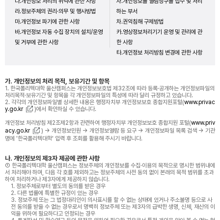
다.개인정보 처리의 위탁에 관한 사항
자.개인정보를 열람청구를 접수 및 처리
라.정보주체의 권리·의무 및 행사방법
하는 부서
마.개인정보 파기에 관한 사항
차.권익침해 구제방법
바.개인정보 자동 수집 장치의 설치/운영
카.영상정보처리기기 운영 및 관리에 관
및 거부에 관한 사항
한 사항
타.개인정보 처리방침 변경에 관한 사항
가. 개인정보의 처리 목적, 보유기간 및 항목
1. 한국폴리텍대학 울산캠퍼스는 개인정보보호법 제32조에 따라 등록·공개하는 개인정보파일의
처리목적·보유기간 및 항목을 각 개인정보파일의 특성에 따라 달리 규정하고 있습니다.
2. 각각의 개인정보파일별 상세한 내용은 행정자치부 개인정보보호 종합지원포털(
www.privac
y.go.kr
)에서 확인하실 수 있습니다.
개인정보 처리방침 제2조제2항과 관련하여 행정자치부 개인정보보호 종합지원 포털(
www.priv
acy.go.kr
) → 개인정보민원 → 개인정보열람 등 요구 → 개인정보파일 목록 검색 → 기관
명에 '한국폴리텍대학' 입력 후 조회를 활용해 주시기 바랍니다.
나. 개인정보의 제3자 제공에 관한 사항
① 한국폴리텍대학 울산캠퍼스는 정보주체의 개인정보를 수집·이용의 목적으로 명시한 범위내에
서 처리해야 하며, 다음 각 호를 제외하고는 정보주체의 사전 동의 없이 본래의 목적 범위를 초과
하여 처리하거나 제3자에게 제공하지 않습니다.
1. 정보주체로부터 별도의 동의를 받은 경우
2. 다른 법률에 특별한 규정이 있는 경우
3. 정보주체 또는 그 법정대리인이 의사표시를 할 수 없는 상태에 있거나 주소불명 등으로 사
전 동의를 받을 수 없는 경우로서 명백히 정보주체 또는 제3자의 급박한 생명, 신체, 재산의 이
익을 위하여 필요하다고 인정되는 경우