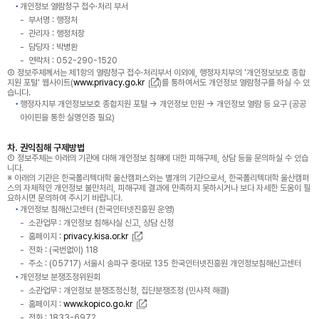
개인정보 열람청구 접수·처리 부서
부서명 : 행정처
관리자 : 행정처장
담당자 : 박병환
연락처 : 052-290-1520
② 정보주체께서는 제1항의 열람청구 접수·처리부서 이외에, 행정자치부의 '개인정보보호 종합
지원 포털' 웹사이트(
www.privacy.go.kr
)를 통하여서도 개인정보 열람청구를 하실 수 있
습니다.
행정자치부 개인정보보호 종합지원 포털 → 개인정보 민원 → 개인정보 열람 등 요구 (공공
아이핀을 통한 실명인증 필요)
차. 권익침해 구제방법
① 정보주체는 아래의 기관에 대해 개인정보 침해에 대한 피해구제, 상담 등을 문의하실 수 있습
니다.
※ 아래의 기관은 한국폴리텍대학 울산캠퍼스와는 별개의 기관으로서, 한국폴리텍대학 울산캠퍼
스의 자체적인 개인정보 불만처리, 피해구제 결과에 만족하지 못하시거나 보다 자세한 도움이 필
요하시면 문의하여 주시기 바랍니다.
개인정보 침해신고센터 (한국인터넷진흥원 운영)
소관업무 : 개인정보 침해사실 신고, 상담 신청
홈페이지 :
privacy.kisa.or.kr
전화 : (국번없이) 118
주소 : (05717) 서울시 송파구 중대로 135 한국인터넷진흥원 개인정보침해신고센터
개인정보 분쟁조정위원회
소관업무 : 개인정보 분쟁조정신청, 집단분쟁조정 (민사적 해결)
홈페이지 :
www.kopico.go.kr
전화 : 1833-6972