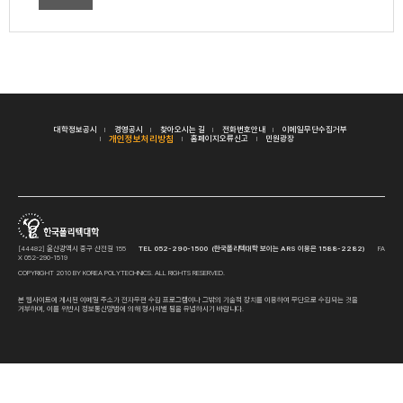
대학정보공시
경영공시
찾아오시는 길
전화번호안내
이메일무단수집거부
개인정보처리방침
홈페이지오류신고
민원광장
[44482] 울산광역시 중구 산전길 155
TEL 052-290-1500 (한국폴리텍대학 보이는 ARS 이용은 1588-2282)
FA
X 052-290-1519
COPYRIGHT 2010 BY KOREA POLYTECHNICS. ALL RIGHTS RESERVED.
본 웹사이트에 게시된 이메일 주소가 전자우편 수집 프로그램이나 그밖의 기술적 장치를 이용하여 무단으로 수집되는 것을
거부하며, 이를 위반시 정보통신망법에 의해 형사처벌 됨을 유념하시기 바랍니다.