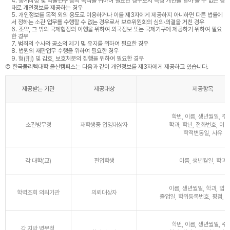
4. 통계작성 및 학술연구 등의 목적을 위하여 필요한 경우로서 특정 개인을 알아 볼 수 없는 형
태로 개인정보를 제공하는 경우
5. 개인정보를 목적 외의 용도로 이용하거나 이를 제3자에게 제공하지 아니하면 다른 법률에
서 정하는 소관 업무를 수행할 수 없는 경우로서 보호위원회의 심의·의결을 거친 경우
6. 조약, 그 밖의 국제협정의 이행을 위하여 외국정보 또는 국제기구에 제공하기 위하여 필요
한 경우
7. 범죄의 수사와 공소의 제기 및 유지를 위하여 필요한 경우
8. 법원의 재판업무 수행을 위하여 필요한 경우
9. 형(刑) 및 감호, 보호처분의 집행을 위하여 필요한 경우
② 한국폴리텍대학 울산캠퍼스는 다음과 같이 개인정보를 제3자에게 제공하고 있습니다.
제공받는 기관
제공대상
제공항목
학번, 이름, 생년월일, 주소
소관병무청
재학생중 입영대상자
학과, 학년, 전화번호, 이메
학적변동일, 사유
각 대학(교)
편입학생
이름, 생년월일, 학과
이름, 생년월일, 학과, 입학
학력조회 의뢰기관
의뢰대상자
졸업일, 학위등록번호, 평점, 
학번, 이름, 생년월일, 주소
각 지방 병무청,