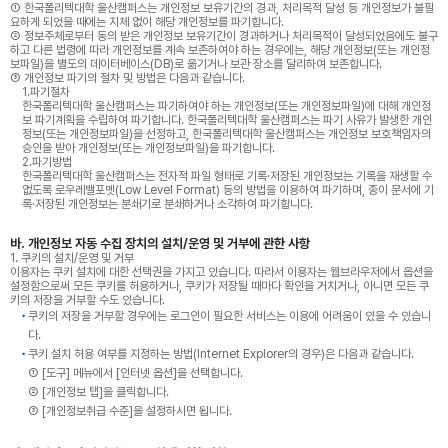
① 한국폴리텍대학 울산캠퍼스는 개인정보 보유기간의 경과, 처리목적 달성 등 개인정보가 불필
요하게 되었을 때에는 지체 없이 해당 개인정보를 파기합니다.
② 정보주체로부터 동의 받은 개인정보 보유기간이 경과하거나 처리목적이 달성되었음에도 불구
하고 다른 법령에 따라 개인정보를 계속 보존하여야 하는 경우에는, 해당 개인정보(또는 개인정
보파일)을 별도의 데이터베이스(DB)로 옮기거나 보관 장소를 달리하여 보존합니다.
③ 개인정보 파기의 절차 및 방법은 다음과 같습니다.
1.파기절차
한국폴리텍대학 울산캠퍼스는 파기하여야 하는 개인정보(또는 개인정보파일)에 대해 개인정
보 파기계획을 수립하여 파기합니다. 한국폴리텍대학 울산캠퍼스는 파기 사유가 발생한 개인
정보(또는 개인정보파일)을 선정하고, 한국폴리텍대학 울산캠퍼스는 개인정보 보호책임자의
승인을 받아 개인정보(또는 개인정보파일)을 파기합니다.
2.파기방법
한국폴리텍대학 울산캠퍼스는 전자적 파일 형태로 기록·저장된 개인정보는 기록을 재생할 수
없도록 로우레밸포멧(Low Level Format) 등의 방법을 이용하여 파기하며, 종이 문서에 기
록·저장된 개인정보는 분쇄기로 분쇄하거나 소각하여 파기합니다.
바. 개인정보 자동 수집 장치의 설치/운영 및 거부에 관한 사항
1. 쿠키의 설치/운영 및 거부
이용자는 쿠키 설치에 대한 선택권을 가지고 있습니다. 따라서 이용자는 웹브라우저에서 옵션을
설정함으로써 모든 쿠키를 허용하거나, 쿠키가 저장될 때마다 확인을 거치거나, 아니면 모든 쿠
키의 저장을 거부할 수도 있습니다.
쿠키의 저장을 거부할 경우에는 로그인이 필요한 서비스는 이용에 어려움이 있을 수 있습니
다.
쿠키 설치 허용 여부를 지정하는 방법(Internet Explorer의 경우)은 다음과 같습니다.
① [도구] 메뉴에서 [인터넷 옵션]을 선택합니다.
② [개인정보 탭]을 클릭합니다.
③ [개인정보취급 수준]을 설정하시면 됩니다.