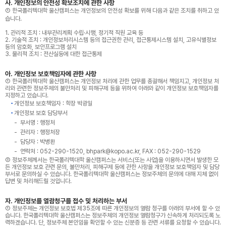
사. 개인정보의 안전성 확보조치에 관한 사항
① 한국폴리텍대학 울산캠퍼스는 개인정보의 안전성 확보를 위해 다음과 같은 조치를 취하고 있
습니다.
1. 관리적 조치 : 내부관리계획 수립·시행, 정기적 직원 교육 등
2. 기술적 조치 : 개인정보처리시스템 등의 접근권한 관리, 접근통제시스템 설치, 고유식별정보
등의 암호화, 보안프로그램 설치
3. 물리적 조치 : 전산실등에 대한 접근통제
아. 개인정보 보호책임자에 관한 사항
① 한국폴리텍대학 울산캠퍼스는 개인정보 처리에 관한 업무를 총괄해서 책임지고, 개인정보 처
리와 관련한 정보주체의 불만처리 및 피해구제 등을 위하여 아래와 같이 개인정보 보호책임자를
지정하고 있습니다.
개인정보 보호책임자 : 학장 박광일
개인정보 보호 담당부서
부서명 : 행정처
관리자 : 행정처장
담당자 : 박병환
연락처 : 052-290-1520, bhpark@kopo.ac.kr, FAX : 052-290-1529
② 정보주체께서는 한국폴리텍대학 울산캠퍼스는 서비스(또는 사업)을 이용하시면서 발생한 모
든 개인정보 보호 관련 문의, 불만처리, 피해구제 등에 관한 사항을 개인정보 보호책임자 및 담당
부서로 문의하실 수 있습니다. 한국폴리텍대학 울산캠퍼스는 정보주체의 문의에 대해 지체 없이
답변 및 처리해드릴 것입니다.
자. 개인정보를 열람청구를 접수 및 처리하는 부서
① 정보주체는 개인정보 보호법 제35조에 따른 개인정보의 열람 청구를 아래의 부서에 할 수 있
습니다. 한국폴리텍대학 울산캠퍼스는 정보주체의 개인정보 열람청구가 신속하게 처리되도록 노
력하겠습니다. 단, 정보주체 본인임을 확인할 수 있는 신분증 등 관련 서류를 요청할 수 있습니다.