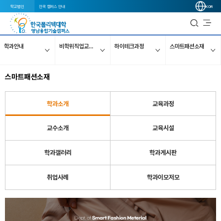
학교법인
전국 캠퍼스 안내
KOR
학과안내
비학위직업교육과정
하이테크과정
스마트패션소재
스마트패션소재
학과소개
교육과정
교수소개
교육시설
학과갤러리
학과게시판
취업사례
학과이모저모