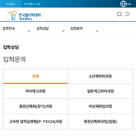
학교법인
전국 캠퍼스 안내
KOR
입학안내
입학상담
입학문의
입학상담
입학문의
전체
2년제학위과정
하이테크과정
일반계고위탁과정
중장년특화(장기)과정
여성재취업과정
고숙련 일학습병행(P-TECH)과정
중장년특화과정(집중)