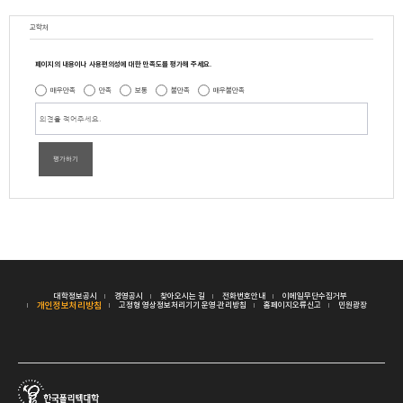
교학처
페이지의 내용이나 사용편의성에 대한 만족도를 평가해 주세요.
매우만족
만족
보통
불만족
매우불만족
평가하기
대학정보공시
경영공시
찾아오시는 길
전화번호안내
이메일무단수집거부
개인정보처리방침
고정형 영상정보처리기기 운영·관리방침
홈페이지오류신고
민원광장