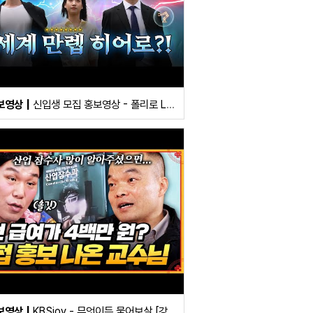
보영상
신입생 모집 홍보영상 - 폴리로 Level-up!
보영상
KBSjoy - 무엇이든 물어보살 [강릉 산업잠수과]