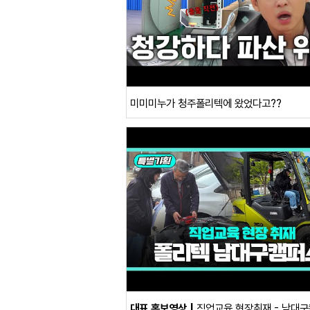
미미미누가 청주폴리텍에 왔었다고??
대표 홍보영상
직업교육 현장취재 - 남대