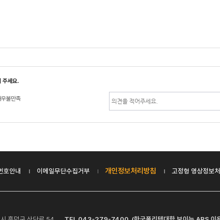
 주세요.
매우불만족
개인정보처리방침
번호안내
이메일무단수집거부
고정형 영상정보처
청주시 흥덕구 산단로 54
TEL 043-279-7400 (한국폴리텍대학 보이는 ARS 이용