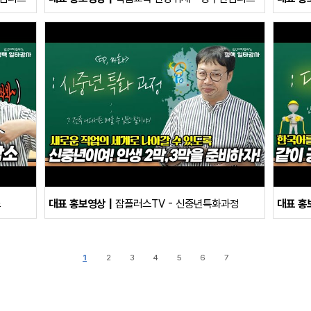
소
대표 홍보영상
잡플러스TV - 신중년특화과정
대표 홍
1
2
3
4
5
6
7