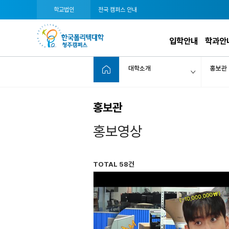
학교법인
전국 캠퍼스 안내
입학안내
학과안
대학소개
홍보관
홍보관
홍보영상
TOTAL 58건