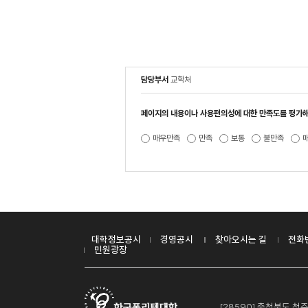
담당부서
교학처
페이지의 내용이나 사용편의성에 대한 만족도를 평가해
매우만족
만족
보통
불만족
대학정보공시
경영공시
찾아오시는 길
전화
민원광장
[28590] 충청북도 