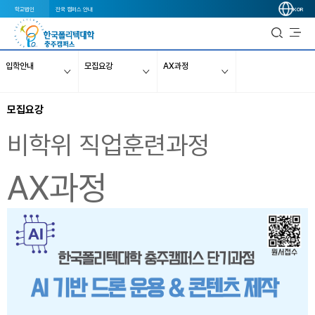
학교법인
전국 캠퍼스 안내
KOR
입학안내
모집요강
AX과정
모집요강
비학위 직업훈련과정
AX과정