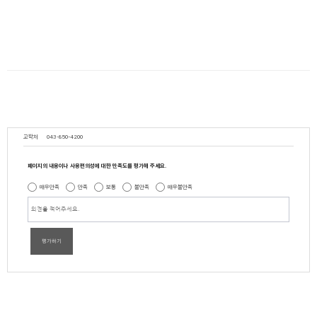
교학처
043-850-4200
페이지의 내용이나 사용편의성에 대한 만족도를 평가해 주세요.
매우만족
만족
보통
불만족
매우불만족
평가하기