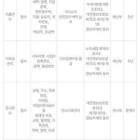
세무: 성명, 지급
국세기본법 제8
총액,
5조의3,
원천징수액,
기타소득
지출관
개인정보보호법
필수
지출: 송금처, 계
원천징수세액 납
예산부
5년
리
제15조 제1항 제
좌번호,
부
1호
은행,
정보주체의 동의
예금주, 송금액
소득세법 제160
조의3
기부자명, 사업자
기부금
기부금영수증 발
개인정보보호법
필수
등록번호,
예산부
5년
관리
급
제15조 제1항 제
금액, 발급번호
1호
정보주체의 동의
성명, 주소, 전화
번호,
이메일,
개인정보보호법
취업지원대상자
인사관
제15조
필수
및
인사기록관리
인사부
준영구
리
제1항 제1호
장애인 여부,
정보주체의 동의
군번, 혈액형, 가
족관계,
학력, 경력, 자격