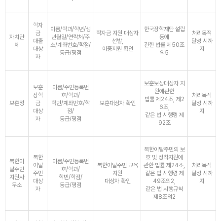
학자
이름/학과/학년/생
한국장학재단 설립
금
학자금 지원 대상자
처리목적
자치단
년월일/연락처/주
등에
대출
선발,
달성 시까
체
소/계좌번호/학점/
관한 법률 제50조
대상
이중지원 확인
지
등급/평점
의5
자
보훈보상대상자 지
보훈
이름/주민등록번
원에관한
장학
호/학과/
처리목적
법률 제24조, 제2
보훈청
금
학번/계좌번호/학
보훈대상자 확인
달성 시까
6조,
대상
점/
지
같은 법 시행령 제
자
등급/평점
92조
북한이탈주민의 보
북한
호 및 정착지원에
북한이
이름/주민등록번
이탈
북한이탈주민 교육
관한 법률 제24조,
처리목적
탈주민
호/학과/
주민
지원
같은 법 시행령 제
달성 시까
지원사
학번/학점/
대상
대상자 확인
49조의2,
지
무소
등급/평점
자
같은 법 시행규칙
제8조의2