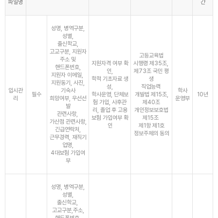
파일명
간
성명, 병역구분,
성별,
출신학교,
고교구분, 지원자
고등교육법
주소 및
지원자격 여부 확
시행령 제35조,
핸드폰번호,
인,
제73조 국민 평
지원자 이메일,
학적 기초자료 생
생
지원동기, 사진,
성,
직업능력
입시관
기숙사
학사
필수
학사운영, 단체보
개발법 제15조,
10년
리
희망여부, 우선선
운영부
험 가입, 사후관
제40조
발
리, 졸업 후 고용
개인정보보호법
관련사항,
보험 가입여부 확
제15조
가산점 관련사항,
인
제1항 제1호
긴급연락처,
정보주체의 동의
근무경력, 재직기
업명,
4대보험 가입여
부
성명, 병역구분,
성별,
출신학교,
고교구분,주소,