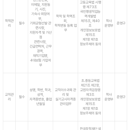
핸드폰번호,
고등교육법 시행
이메일, 지원동
령 제73조
기, 사진,
국민평생직업능
기숙사 희망여
학적 및 학력조
력개발법
부,
학적관
회,
제15조, 제40
학사
필수
기회균형선발 관
준영구
리
학적변동 등록 업
조
운영부
련사항,
무
개인정보보호법
지원자격 및 가산
제15조
점
제1항 제1호
관련사항,
정보주체의 동의
긴급연락처, 근무
경력,
재직기업명,
4대보험 가입여
부
초․중등교육법
제21조 제2항,
성명, 학번, 학과,
교직이수과목 관
교원자격검정령
교직관
성적,
리 및
제3조
학사
필수
준영구
리
자격증번호, 졸업
실기교사자격증
개인정보보호법
운영부
년월일
관리업무
제15조
제1항 제1호
정보주체의 동의
한국장학재단 설