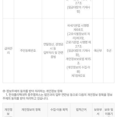
27조
(임금대장의 기재사
항)
국세기본법 시행령
제68조
(고유식별정보의 처
리)제3항,
근로기준법 시행령 제
연말정산, 경영공
27조
급여관
시 등
주민등록번호
(임금대장의 기재사
예산부
5년
리
업무처리 및 관련
항),
증빙
개인정보보호법 제15
조
(개인정보의 수집·이
용)
제1항제2호
③ 정보주체의 동의를 받아 처리하는 개인정보 항목
1. 한국폴리텍대학 충주캠퍼스는 법인과의 업무 연관성 등으로 다음의 개인정보 항목을 정보
주체의 동의를 받아 처리하고 있습니다.
개인정
개인정보의 항목
수집·이용 목적
법적근거
보유부
보유 및
보
서
이용기