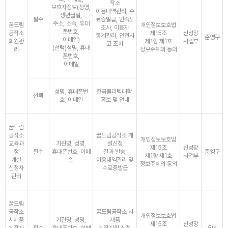
작소
보호자정보(성명,
이용내역관리, 수
생년월일,
필수
료증발급, 만족도
주소, 소속, 휴대
꿈드림
개인정보보호법
조사, 이용자
폰번호,
공작소
제15조
신성장
통계관리, 안전사
준영구
이메일)
회원관
제1항 제1호
사업부
고 조치
(선택)성명, 휴대
리
정보주체의 동의
폰번호,
이메일
성명, 휴대폰번
한국폴리텍대학
선택
호, 이메일
홍보 및 안내
꿈드림
공작소
꿈드림공작소 개
개인정보보호법
교육과
기관명, 성명,
설신청
제15조
신성장
정
필수
휴대폰번호, 이메
결과 발송,
준영구
제1항 제1호
사업부
개설
일
이용내역관리 및
정보주체의 동의
신청자
수료증발급
관리
꿈드림
공작소
꿈드림공작소 시
개인정보보호법
시제품
기관명, 성명,
제품
제15조
신성장