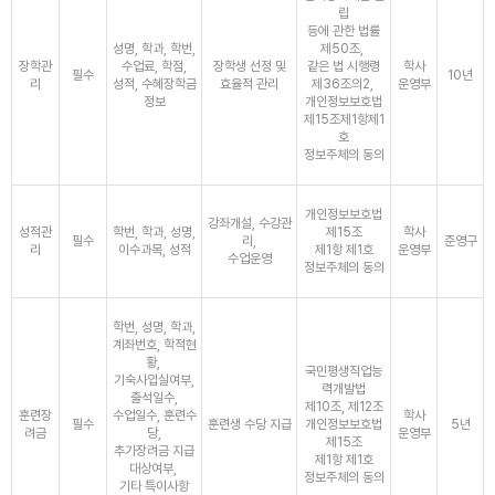
립
등에 관한 법률
성명, 학과, 학번,
제50조,
장학관
수업료, 학점,
장학생 선정 및
같은 법 시행령
학사
필수
10년
리
성적, 수혜장학금
효율적 관리
제36조의2,
운영부
정보
개인정보보호법
제15조제1항제1
호
정보주체의 동의
개인정보보호법
강좌개설, 수강관
성적관
학번, 학과, 성명,
제15조
학사
필수
리,
준영구
리
이수과목, 성적
제1항 제1호
운영부
수업운영
정보주체의 동의
학번, 성명, 학과,
계좌번호, 학적현
황,
국민평생직업능
기숙사입실여부,
력개발법
출석일수,
제10조, 제12조
훈련장
수업일수, 훈련수
학사
필수
훈련생 수당 지급
개인정보보호법
5년
려금
당,
운영부
제15조
추가장려금 지급
제1항 제1호
대상여부,
정보주체의 동의
기타 특이사항