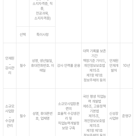
소지자격증, 직
종,
전공과목,
소지자격증)
선택
특이사항
대학 기록물 보존
기간
인재원
성명, 생년월일,
책정기준 가이드,
인재원
_
필수
휴대전화번호. 이
강사 인력풀 운용
개인정보보호법
인재개
10년
강사관
메일
제15조
발처
리
제1항 제1호
정보주체의 동의
국민 평생 직업능
력 개발법
소규모사업장훈
소규모
제6조, 고용정책
련의
사업장
기본법
성명, 휴대폰번
효율적 수강생관
신성장
_
필수
제15조,
준영구
호, 업체명
리 및
사업부
수강생
개인정보보호법
직업능력개발정
관리
제15조
보망 구축
제1항 제1호
정보주체의 동의