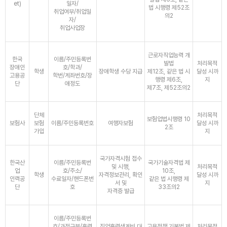
et)
일자/
법 시행령 제52조
취업여부/취업일
의2
자/
취업사업장
근로자직업능력 개
한국
이름/주민등록번
발법
처리목적
장애인
호/학과/
학생
장애학생 수당 지급
제12조, 같은 법 시
달성 시까
고용공
학번/계좌번호/장
행령 제6조,
지
단
애정도
제7조, 제52조의2
단체
처리목적
보험업법시행령 10
보험사
보험
이름/주민등록번호
여행자보험
달성 시까
2조
가입
지
국가자격시험 접수
한국산
이름/주민등록번
국가기술자격법 제
및 시행,
처리목적
업
호/주소/
10조,
학생
자격정보관리, 확인
달성 시까
인력공
수료일자/핸드폰번
같은 법 시행령 제
서 및
지
단
호
33조의2
자격증 발급
이름/주민등록번
호/과정구분/훈련
직업훈련생계비 대
고용정책 기본법 제
처리목적