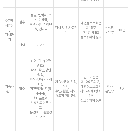
성명, 연락처, 주
소, 이메일,
소규모
필수
개인정보보호법
학력사항, 계좌번
사업장
강사 및 강사료관
제15조
신성장
호, 강사료
_
10년
리
제1항 제1호
사업부
강사관
정보주체의 동의
리
선택
이메일
성명, 학번(수험
번호),
학과, 학년,생년
월일,
근로기준법
학적 상태(입시상
기숙사생의 신청,
제100조의 2,
태),
기숙사
선발,
개인정보보호법
학사
필수
직전학기성적(입
5년
관리
수납/환불, 지도,
제15조 제1항 제
운영부
시성적),
효율적 학생관리
1호
휴대폰번호,
정보주체의 동의
보호자휴대폰번
호,
흡연여부, 환불정
보, 사진