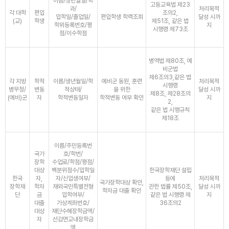
이름/생년월일/학
고등교육법 제23
과/
처리목적
각 대학
편입
조의2,
입학일/졸업일/
편입학생 학력조회
달성 시까
(교)
학생
제51조, 같은 법
학위등록번호/평
지
시행령 제73조
점/이수학점
병역법 제80조, 예
비군법
제6조의3,같은 법
각 지방
학적
이름/생년월일/학
예비군 동원, 훈련
처리목적
시행령
병무청/
변동
적상태/
을 위한
달성 시까
제8조, 제28조의
(예비)군
자
학적변동일자
학적변동 여부 확인
지
2,
같은 법 시행규칙
제18조
이름/주민등록번
국가
호/학번/
장학
수업료/학점/평점/
대상
백분위점수/입학일
한국장학재단 설립
한국
자,
자/신입생여부/
등에
처리목적
국가장학대상 확인,
장학재
학자
재외국민특별전형
관한 법률 제50조,
달성 시까
학자금 대출 확인
단
금
입학여부/
같은 법 시행령 제
지
대출
가상계좌번호/
36조의2
대상
재단수혜장학금액/
자
선감면교내장학금
액