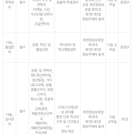
지원자 주소 및
운영에 관한
다솜 교
학적관
필수
효율적 학생관리
준영구
연락처,
규정 개인정보보
무실
리
이메일, 사진,
호법 제15조
우선선발 관련사
제1항 제1호
항,
정보주체의 동의
긴급연락처
개인정보보호법
다솜_
성명, 학년, 반,
학사관리 및
제15조
다솜 교
졸업관
필수
준영구
졸업구분
학교행정업무
제1항 제1호
무실
리
정보주체의 동의
성명, 집 연락처,
핸드폰(연락처),
생년월일, 기타
(표시과목, 성별,
생활근거지, 희망
근무지,
특이사항, 최종학
력,
구직(기간제)정
교육경력,
필수
보 관리를
개인정보보호법
채용전최근근무
다솜_
통한 단위 학교의
제15조
다솜
교,
강사관
10년
구직 및 기간제교
제1항 제1호
교무실
채용여부,
리
사
정보주체의 동의
채용만료예정일,
정보 제공
전공과목,