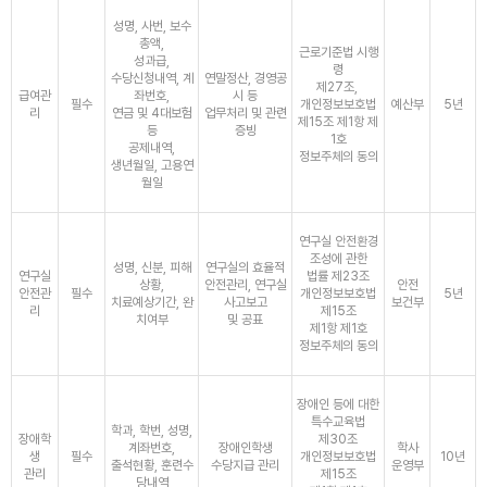
성명, 사번, 보수
총액,
근로기준법 시행
성과급,
령
수당신청내역, 계
연말정산, 경영공
제27조,
급여관
좌번호,
시 등
필수
개인정보보호법
예산부
5년
리
연금 및 4대보험
업무처리 및 관련
제15조 제1항 제
등
증빙
1호
공제내역,
정보주체의 동의
생년월일, 고용연
월일
연구실 안전환경
조성에 관한
성명, 신분, 피해
연구실의 효율적
연구실
법률 제23조
상황,
안전관리, 연구실
안전
안전관
필수
개인정보보호법
5년
치료예상기간, 완
사고보고
보건부
리
제15조
치여부
및 공표
제1항 제1호
정보주체의 동의
장애인 등에 대한
특수교육법
학과, 학번, 성명,
장애학
제30조
계좌번호,
장애인학생
학사
생
필수
개인정보보호법
10년
출석현황, 훈련수
수당지급 관리
운영부
관리
제15조
당내역