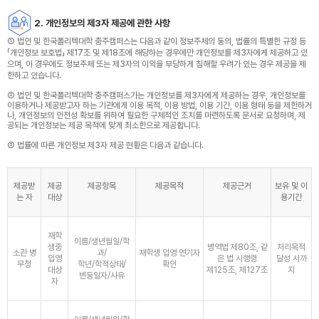
2. 개인정보의 제3자 제공에 관한 사항
① 법인 및 한국폴리텍대학 충주캠퍼스는 다음과 같이 정보주체의 동의, 법률의 특별한 규정 등
「개인정보 보호법」 제17조 및 제18조에 해당하는 경우에만 개인정보를 제3자에게 제공하고 있
으며, 이 경우에도 정보주체 또는 제3자의 이익을 부당하게 침해할 우려가 있는 경우 제공을 제
한하고 있습니다.
② 법인 및 한국폴리텍대학 충주캠퍼스가는 개인정보를 제3자에게 제공하는 경우, 개인정보를
이용하거나 제공받고자 하는 기관에게 이용 목적, 이용 방법, 이용 기간, 이용 형태 등을 제한하거
나, 개인정보의 안전성 확보를 위하여 필요한 구체적인 조치를 마련하도록 문서로 요청하며, 제
공되는 개인정보는 제공 목적에 맞게 최소한으로 제공합니다.
③ 법률에 따른 개인정보 제3자 제공 현황은 다음과 같습니다.
제공받
제공
제공항목
제공목적
제공근거
보유 및 이
는 자
대상
용기간
재학
이름/생년월일/학
생중
병역법 제80조, 같
처리목적
소관 병
과/
재학생 입영 연기자
입영
은 법 시행령
달성 시까
무청
학년/학적상태/
확인
대상
제125조, 제127조
지
변동일자/사유
자