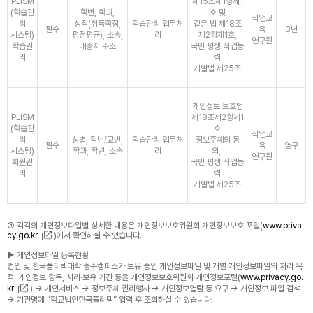
PLISM
제15조제1항제1
(학습관
학번, 학과,
호 및
직업교
리
성적(취득학점,
학습관리 업무처
같은 법 제18조
필수
육
3년
시스템)
평점평균), 소속,
리
제2항제1호,
연구원
학습관
배송지 주소
국민 평생 직업능
리
력
개발법 제25조
개인정보 보호법
PLISM
제18조제2항제1
(학습관
호
직업교
리
성별, 학번/교번,
학습관리 업무처
정보주체의 동
필수
육
영구
시스템)
학과, 학년, 소속
리
의,
연구원
회원관
국민 평생 직업능
리
력
개발법 제25조
④ 각각의 개인정보파일별 상세한 내용은 개인정보보호위원회 개인정보보호 포털(
www.priva
cy.go.kr
)에서 확인하실 수 있습니다.
▶ 개인정보파일 등록현황
법인 및 한국폴리텍대학 충주캠퍼스가 보유 중인 개인정보파일 및 개별 개인정보파일의 처리 목
적, 개인정보 항목, 처리·보유 기간 등을 개인정보보호위원회 개인정보포털(
www.privacy.go.
kr
) → 개인서비스 → 정보주체 권리행사 → 개인정보열람 등 요구 → 개인정보 파일 검색
→ 기관명에 “학교법인한국폴리텍” 입력 후 조회하실 수 있습니다.