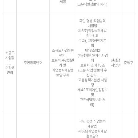
제공
고유식별정보의 처리)
국민 평생 직업능력
개발법
제6조(직업능력개발
정보망의
구축), 고용정책기본
법
소규모사업장훈
제13조의2
소규모
련의
(재정지원 일자리사업
사업장
효율적 수강생관
의
신성장
_
주민등록번호
준영구
리 및
효율화 및 제15조
사업부
수강생
직업능력개발정
(고용·직업 정보의 수
관리
보망 구축
집·관리),
고용정책기본법 시행
령
제43조의2(민감정보
및
고유식별정보의 처
리)
국민 평생 직업능력
개발법
제6조(직업능력개발
정보망의