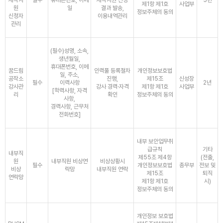
제작지
필수
휴대폰번호, 이메
제작지원 신청
5년
제1항 제1호
사업부
원
일
결과 발송,
정보주체의 동의
신청자
이용내역관리
관리
(필수)성명, 소속,
생년월일,
휴대폰번호, 이메
꿈드림
인력풀 등록절차
개인정보보호법
일, 주소,
공작소
진행,
제15조
신성장
필수
이력사항
2년
강사관
강사 경력·자격
제1항 제1호
사업부
[학력사항, 자격
리
확인
정보주체의 동의
사항,
경력사항, 근무처
전화번호]
내부 보안업무취
급규칙
기타
내부직
제55조 제4항
(전출,
원
내부직원 비상연
비상상황시
필수
개인정보보호법
총무부
전보 및
비상
락망
내부직원 연락
제15조
퇴직
연락망
제1항 제1호
시)
정보주체의 동의
개인정보 보호법