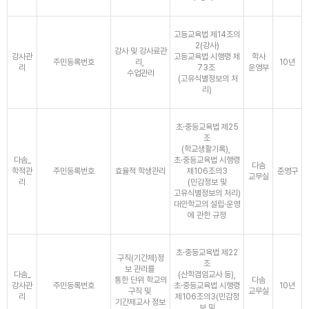
고등교육법 제14조의
2(강사)
강사 및 강사료관
강사관
고등교육법 시행령 제
학사
주민등록번호
리,
10년
리
73조
운영부
수업관리
(고유식별정보의 처
리)
초·중등교육법 제25
조
(학교생활기록),
다솜_
초·중등교육법 시행령
다솜
학적관
주민등록번호
효율적 학생관리
제106조의3
준영구
교무실
리
(민감정보 및
고유식별정보의 처리)
대안학교의 설립·운영
에 관한 규정
초·중등교육법 제22
구직(기간제)정
조
보 관리를
다솜_
(산학겸임교사 등),
통한 단위 학교의
다솜
강사관
주민등록번호
초·중등교육법 시행령
10년
구직 및
교무실
리
제106조의3(민감정
기간제교사 정보
보 및