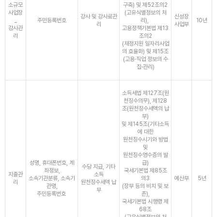
소규모
구축) 및 제52조의2
사업장
(고유식별정보의 처
강사 및 강사료관
신성장
_
주민등록번호
리),
10년
리
사업부
강사관
고용정책기본법 제13
리
조의2
(재정지원 일자리사업
의 효율화) 및 제15조
(고용·직업 정보의 수
집·관리)
소득세법 제127조(원
천징수의무), 제128
조(원천징수세액의 납
부)
및 제145조(기타소득
에 대한
원천징수시기와 방법
및
원천징수영수증의 발
성명, 휴대폰번호, 계
급)
수당 지급, 기타
좌정보,
국세기본법 제85조
지출관
소득
소속기관분류, 소속기
의3
예산부
5년
리
원천징수세액 납
관명,
(장부 등의 비치 및 보
부
주민등록번호
존),
국세기본법 시행령 제
68조