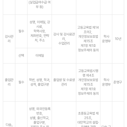
(실업급여수급 여
부 등)
성명, 이메일, 강
사료,
고등교육법 제14
필수
학력사항,
조의2,
강사 및 강사료관
계좌번호, 연락
강사관
개인정보보호법
학사
리,
10년
처, 주소
리
제15조
운영부
수업관리
제1항 제1호
정보주체의 동의
선택
이메일
고등교육법시행
령 제4조
졸업관
학번, 성명, 학과,
졸업생 및 수료생
개인정보보호법
학사
필수
준영구
리
성적, 졸업구분
관리
제15조
운영부
제1항 제1호
정보주체의 동의
성명, 외국인등록
번호,
초중등교육법 제
성별, 출신학교,
25조,
졸업구분,
대안학교의 설립·
다솜_