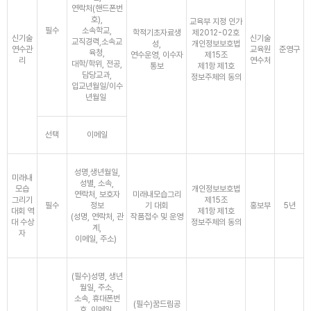
연락처(핸드폰번
호),
교육부 지정 인가
필수
소속학교,
학적기초자료생
제2012-02호
신기술
신기술
교직경력,소속교
성,
개인정보보호법
연수관
교육원
준영구
육청,
연수운영, 이수자
제15조
리
연수처
대학/학위, 전공,
통보
제1항 제1호
담당교과,
정보주체의 동의
입교년월일/이수
년월일
선택
이메일
성명,생년월일,
미래내
성별, 소속,
모습
개인정보보호법
연락처, 보호자
미래내모습그리
그리기
제15조
필수
정보
기 대회
홍보부
5년
대회 역
제1항 제1호
(성명, 연락처, 관
작품접수 및 운영
대 수상
정보주체의 동의
계,
자
이메일, 주소)
(필수)성명, 생년
월일, 주소,
소속, 휴대폰번
(필수)꿈드림공
호, 이메일,