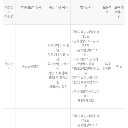
개인정
개인정보의 항목
수집·이용 목적
법적근거
보유부
보유 및
보
서
이용기
파일명
간
고등교육법 시행령 제
35조
(입학전형자료) 및 제
지원자격 여부 확
73조
인,
(고유식별정보의 처
학적 기초자료 생
리)
성,
국민 평생 직업능력
입시관
학사운영, 단체보
개발법 시행령
학사
주민등록번호
10년
리
험
제52조의2(민감정보
운영부
가입, 사후관리,
및
졸업 후 고용보
고유식별정보의 처리)
험
개인정보보호법 제15
가입여부 확인
조
(개인정보의 수집이
용)
제1항 제3호
고등교육법 시행령 제
73조
(고유식별정보의 처