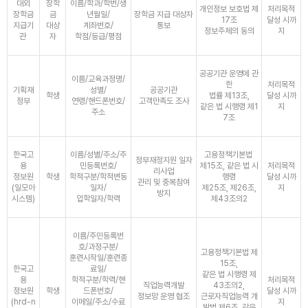
대외
장학
이름/학과/학번/생
개인정보 보호법 제
처리목적
장학금
금
년월일/
장학금 지급 대상자
17조
달성 시까
지급기
대상
계좌번호/
통보
정보주체의 동의
지
관
자
학점/등급/평점
공공기관 운영에 관
이름/교육과정명/
한
처리목적
기획재
성별/
공공기관
학생
법률 제13조,
달성 시까
정부
연령/핸드폰번호/
고객만족도 조사
같은 법 시행령 제1
지
주소
7조
한국고
이름/성별/주소/주
고용정책기본법
정부재정지원 일자
용
민등록번호/
제15조, 같은 법 시
처리목적
리사업
정보원
학생
학적구분/학적변동
행령
달성 시까
관리 및 중복참여
(일모아
일자/
제25조, 제26조,
지
방지
시스템)
입학일자/학력
제43조의2
이름/주민등록번
호/과정구분/
고용정책기본법 제
훈련시작일/훈련종
15조,
한국고
료일/
같은 법 시행령 제
용
학적구분/학력/핸
처리목적
직업능력개발
43조의2,
정보원
학생
드폰번호/
달성 시까
정보망 운영 협조
근로자직업능력 개
(hrd-n
이메일/주소/수료
지
발법 제6조, 같은