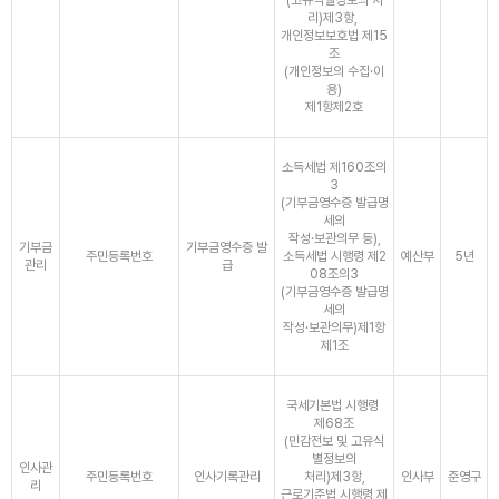
(고유식별정보의 처
리)제3항,
개인정보보호법 제15
조
(개인정보의 수집·이
용)
제1항제2호
소득세법 제160조의
3
(기부금영수증 발급명
세의
작성·보관의무 등),
기부금
기부금영수증 발
주민등록번호
소득세법 시행령 제2
예산부
5년
관리
급
08조의3
(기부금영수증 발급명
세의
작성·보관의무)제1항
제1조
국세기본법 시행령
제68조
(민감전보 및 고유식
별정보의
인사관
주민등록번호
인사기록관리
처리)제3항,
인사부
준영구
리
근로기준법 시행령 제