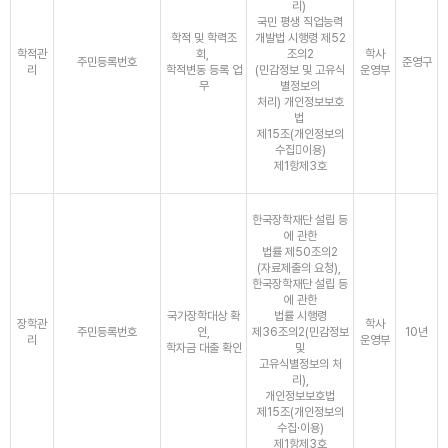
리)
국민 평생 직업능력
학적 및 학력조
개발법 시행령 제52
학적관
회,
조의2
학사
주민등록번호
준영구
리
학적변동 등록 업
(민감정보 및 고유식
운영부
무
별정보의
처리) 개인정보보호
법
제15조(개인정보의
수집이용)
제1항제3호
한국장학재단 설립 등
에 관한
법률 제50조의2
(자료제출의 요청),
한국장학재단 설립 등
에 관한
국가장학대상 확
법률 시행령
장학관
학사
주민등록번호
인,
제36조의2(민감정보
10년
리
운영부
학자금 대출 확인
및
고유식별정보의 처
리),
개인정보보호법
제15조(개인정보의
수집·이용)
제1항제3호