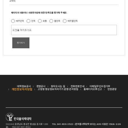
교학처
페이지의 내용이나 사용편의성에 대한 만족도를 평가해 주세요.
매우만족
만족
보통
불만족
매우불만족
평가하기
대학정보공시
경영공시
찾아오시는 길
전화번호안내
이메일무단수집거부
개인정보처리방침
고정형 영상정보처리기기 운영·관리방침
홈페이지오류신고
민원광장
[32244] 충청남도 홍성군 홍성읍 충서로 1200
TEL 041-630-3523 (한국폴리텍대학 보이는 ARS 이용은 1588-228
2)
FAX 041-631-3522