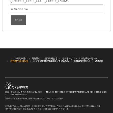
매우만족
만족
보통
불만족
매우불만족
평가하기
대학정보공시
경영공시
찾아오시는 길
전화번호안내
이메일무단수집거부
개인정보처리방침
고정형 영상정보처리기기 운영·관리방침
홈페이지오류신고
민원광장
[32244] 충청남도 홍성군 홍성읍 충서로 1200
TEL 041-630-3523 (한국폴리텍대학 보이는 ARS 이용은 1588-228
2)
FAX 041-631-3522
COPYRIGHT 2010 BY KOREA POLYTECHNICS. ALL RIGHTS RESERVED.
본 웹사이트에 게시된 이메일 주소가 전자우편 수집 프로그램이나 그밖의 기술적 장치를 이용하여 무단으로 수집되는 것을
거부하며, 이를 위반시 정보통신망법에 의해 형사처벌 됨을 유념하시기 바랍니다.