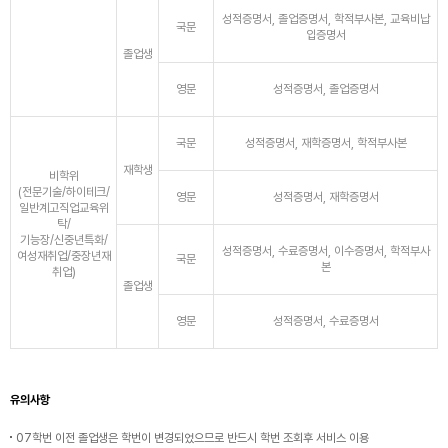
성적증명서, 졸업증명서, 학적부사본, 교육비납
국문
입증명서
졸업생
영문
성적증명서, 졸업증명서
국문
성적증명서, 재학증명서, 학적부사본
재학생
비학위
(전문기술/하이테크/
영문
성적증명서, 재학증명서
일반계고직업교육위
탁/
기능장/신중년특화/
성적증명서, 수료증명서, 이수증명서, 학적부사
여성재취업/중장년재
국문
본
취업)
졸업생
영문
성적증명서, 수료증명서
유의사항
07학번 이전 졸업생은 학번이 변경되었으므로 반드시 학번 조회후 서비스 이용