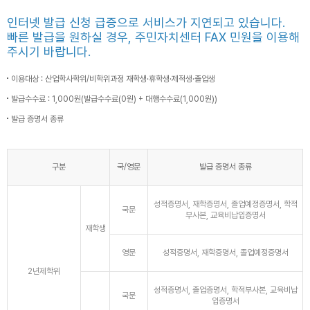
인터넷 발급 신청 급증으로 서비스가 지연되고 있습니다.
빠른 발급을 원하실 경우, 주민자치센터 FAX 민원을 이용해
주시기 바랍니다.
이용대상 : 산업학사학위/비학위과정 재학생·휴학생·제적생·졸업생
발급수수료 : 1,000원(발급수수료(0원) + 대행수수료(1,000원))
발급 증명서 종류
구분
국/영문
발급 증명서 종류
성적증명서, 재학증명서, 졸업예정증명서, 학적
국문
부사본, 교육비납입증명서
재학생
영문
성적증명서, 재학증명서, 졸업예정증명서
2년제학위
성적증명서, 졸업증명서, 학적부사본, 교육비납
국문
입증명서