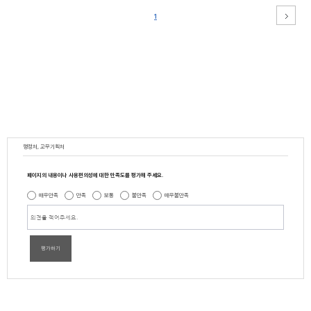
1
행정처, 교무기획처
페이지의 내용이나 사용편의성에 대한 만족도를 평가해 주세요.
매우만족
만족
보통
불만족
매우불만족
평가하기