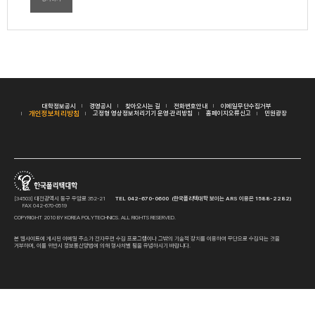
대학정보공시
경영공시
찾아오시는 길
전화번호안내
이메일무단수집거부
개인정보처리방침
고정형 영상정보처리기기 운영·관리방침
홈페이지오류신고
민원광장
[34503] 대전광역시 동구 우암로 352-21
TEL 042-670-0600 (한국폴리텍대학 보이는 ARS 이용은 1588-2282)
FAX 042-670-0519
COPYRIGHT 2010 BY KOREA POLYTECHNICS. ALL RIGHTS RESERVED.
본 웹사이트에 게시된 이메일 주소가 전자우편 수집 프로그램이나 그밖의 기술적 장치를 이용하여 무단으로 수집되는 것을
거부하며, 이를 위반시 정보통신망법에 의해 형사처벌 됨을 유념하시기 바랍니다.