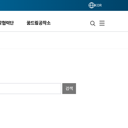
KOR
학협력단
꿈드림공작소
검색