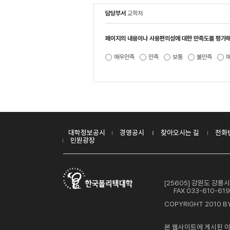
담당부서
교학처
페이지의 내용이나 사용편의성에 대한 만족도를 평가해
매우만족
만족
보통
불만족
대학정보공시
경영공시
찾아오시는 길
전화
민원광장
[25605] 강원도 강
FAX 033-610-619
COPYRIGHT 2010 BY
본 웹사이트에 게시된 