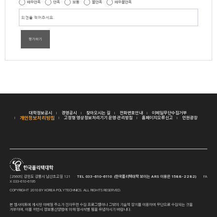
매우만족
만족
보통
불만족
매우불만족
평가하기
대학정보공시
경영공시
찾아오시는 길
전화번호안내
이메일무단수집거부
개인정보처리방침
고정형 영상정보처리기기 운영·관리방침
홈페이지오류신고
민원광장
[25605] 강원도 강릉시 남산초교길 121
TEL 033-610-6110 (한국폴리텍대학 보이는 ARS 이용은 1588-2282)
FA
X 033-610-6195
COPYRIGHT 2010 BY KOREA POLYTECHNICS. ALL RIGHTS RESERVED.
본 웹사이트에 게시된 이메일 주소가 전자우편 수집 프로그램이나 그밖의 기술적 장치를 이용하여 무단으로 수집되는 것을
거부하며, 이를 위반시 정보통신망법에 의해 형사처벌 됨을 유념하시기 바랍니다.