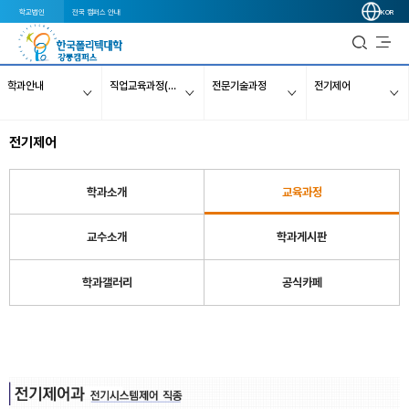
학교법인
전국 캠퍼스 안내
KOR
학과안내
직업교육과정(무료직업훈련)
전문기술과정
전기제어
전기제어
학과소개
교육과정
교수소개
학과게시판
학과갤러리
공식카페