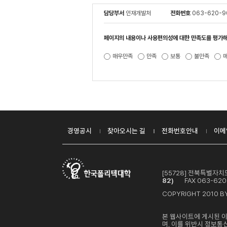
담당부서
인재개발처
전화번호
063-620-9
페이지의 내용이나 사용편의성에 대한 만족도를 평가해
매우만족
만족
보통
불만족
경영공시
찾아오시는 길
전화번호안내
이메
[55728] 전북특별자
82)
FAX 063-620
COPYRIGHT 2010 BY
본 웹사이트에 게시된 
며, 이를 위반시 정보통