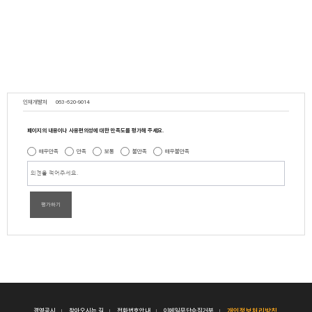
인재개발처
063-620-9014
페이지의 내용이나 사용편의성에 대한 만족도를 평가해 주세요.
매우만족
만족
보통
불만족
매우불만족
평가하기
경영공시
찾아오시는 길
전화번호안내
이메일무단수집거부
개인정보처리방침