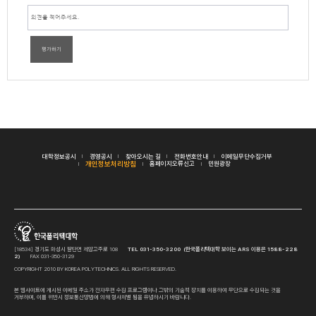
평가하기
대학정보공시
경영공시
찾아오시는 길
전화번호안내
이메일무단수집거부
개인정보처리방침
홈페이지오류신고
민원광장
[18534] 경기도 화성시 팔탄면 제암고주로 108
TEL 031-350-3200 (한국폴리텍대학 보이는 ARS 이용은 1588-228
2)
FAX 031-350-3129
COPYRIGHT 2010 BY KOREA POLYTECHNICS. ALL RIGHTS RESERVED.
본 웹사이트에 게시된 이메일 주소가 전자우편 수집 프로그램이나 그밖의 기술적 장치를 이용하여 무단으로 수집되는 것을
거부하며, 이를 위반시 정보통신망법에 의해 형사처벌 됨을 유념하시기 바랍니다.