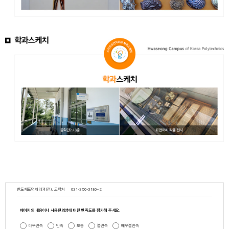
반도체표면처리과(전), 교학처
031-350-3180~2
페이지의 내용이나 사용편의성에 대한 만족도를 평가해 주세요.
매우만족
만족
보통
불만족
매우불만족