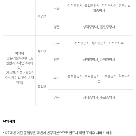
성적증명서, 졸업증명서, 학적부사본, 교육비납
국문
입증명서
졸업생
영문
성적증명서, 졸업증명서
국문
성적증명서, 재학증명서, 학적부사본
재학생
비학위
(전문기술/하이테크/
영문
성적증명서, 재학증명서
일반계고직업교육위
탁/
기능장/신중년특화/
성적증명서, 수료증명서, 이수증명서, 학적부사
여성재취업/중장년재
국문
본
취업)
졸업생
영문
성적증명서, 수료증명서
유의사항
07학번 이전 졸업생은 학번이 변경되었으므로 반드시 학번 조회후 서비스 이용