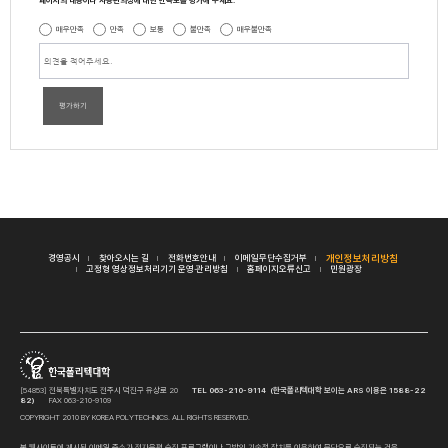
페이지의 내용이나 사용편의성에 대한 만족도를 평가해 주세요.
매우만족
만족
보통
불만족
매우불만족
평가하기
경영공시
찾아오시는 길
전화번호안내
이메일무단수집거부
개인정보처리방침
고정형 영상정보처리기기 운영·관리방침
홈페이지오류신고
민원광장
[54853] 전북특별자치도 전주시 덕진구 유상로 20
TEL 063-210-9114 (한국폴리텍대학 보이는 ARS 이용은 1588-22
82)
FAX 063-210-9109
COPYRIGHT 2010 BY KOREA POLYTECHNICS. ALL RIGHTS RESERVED.
본 웹사이트에 게시된 이메일 주소가 전자우편 수집 프로그램이나 그밖의 기술적 장치를 이용하여 무단으로 수집되는 것을