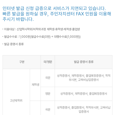
인터넷 발급 신청 급증으로 서비스가 지연되고 있습니다.
빠른 발급을 원하실 경우, 주민자치센터 FAX 민원을 이용해
주시기 바랍니다.
이용대상 : 산업학사학위/비학위과정 재학생·휴학생·제적생·졸업생
발급수수료 : 1,000원(발급수수료(0원) + 대행수수료(1,000원))
발급 증명서 종류
구분
국/영문
발급 증명서 종류
성적증명서, 재학증명서, 졸업예정증명서, 학적
국문
부사본, 교육비납입증명서
재학생
영문
성적증명서, 재학증명서, 졸업예정증명서
2년제학위
성적증명서, 졸업증명서, 학적부사본, 교육비납
국문
입증명서