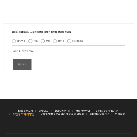
페이지의 내용이나 사용편의성에 대한 만족도를 평가해 주세요.
매우만족
만족
보통
불만족
매우불만족
평가하기
대학정보공시
경영공시
찾아오시는 길
전화번호안내
이메일무단수집거부
개인정보처리방침
고정형 영상정보처리기기 운영·관리방침
홈페이지오류신고
민원광장