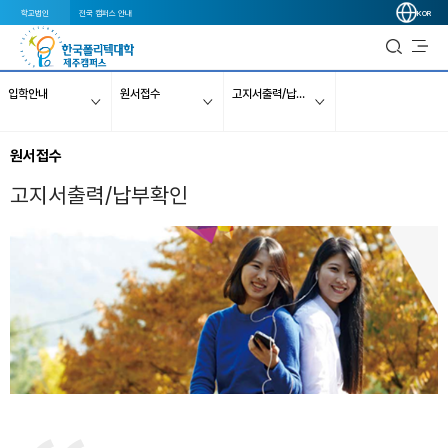
학교법인
전국 캠퍼스 안내
KOR
입학안내
원서접수
고지서출력/납부확인
원서접수
고지서출력/납부확인