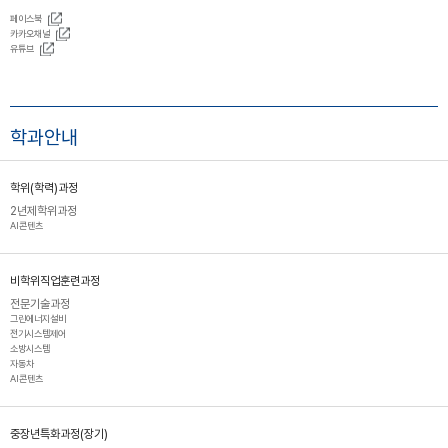
페이스북
카카오채널
유튜브
학과안내
학위(학력)과정
2년제학위과정
AI콘텐츠
비학위직업훈련과정
전문기술과정
그린에너지설비
전기시스템제어
소방시스템
자동차
AI콘텐츠
중장년특화과정(장기)