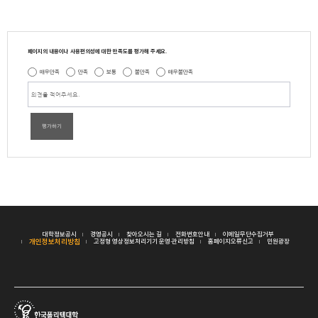
페이지의 내용이나 사용편의성에 대한 만족도를 평가해 주세요.
매우만족
만족
보통
불만족
매우불만족
평가하기
대학정보공시
경영공시
찾아오시는 길
전화번호안내
이메일무단수집거부
개인정보처리방침
고정형 영상정보처리기기 운영·관리방침
홈페이지오류신고
민원광장