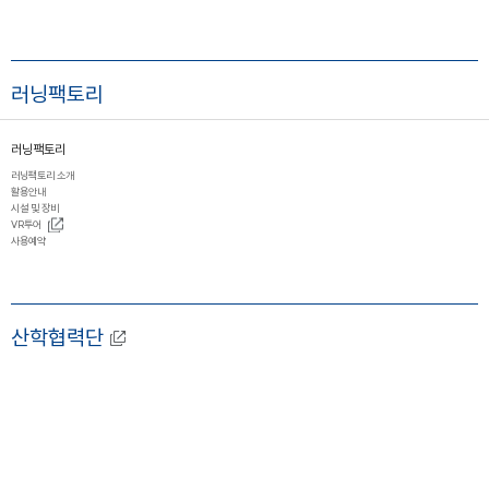
러닝팩토리
러닝팩토리
러닝팩토리 소개
활용안내
시설 및 장비
VR투어
사용예약
산학협력단