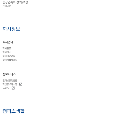
중장년특화(장기)과정
전기내선
학사정보
학사안내
학사일정
학사안내
학사관련규칙
학사서식자료실
정보서비스
인터넷증명발급
학생정보시스템
e-러닝
캠퍼스생활