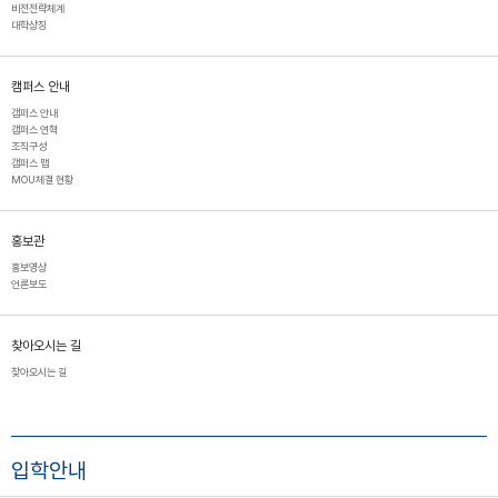
비전전략체계
대학상징
캠퍼스 안내
캠퍼스 안내
캠퍼스 연혁
조직구성
캠퍼스 맵
MOU체결 현황
홍보관
홍보영상
언론보도
찾아오시는 길
찾아오시는 길
입학안내