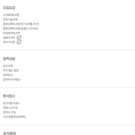
모집요강
2년제학위과정
전문기술과정
중장년특화과정(장기·6개월·주간)
중장년특화과정(집중2) (지게차)
여성재취업과정
실업자과정
재직자과정
입학상담
공지사항
자주 묻는 질문
입학문의
입학서식자료실
원서접수
인터넷원서접수
면접시간조회
합격자 조회
고지서출력/납부확인
공식SNS