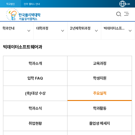
학교법인
전국 캠퍼스 안내
KOR
학과안내
대학과정
2년제학위과정
빅데이터소프트웨어과
빅데이터소프트웨어과
학과소개
교육과정
입학 FAQ
학생지원
(축)대상 수상
주요실적
학과소식
학과활동
취업현황
졸업생 메세지