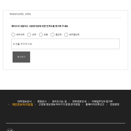
빅데이터과(학), 교학처
페이지의 내용이나 사용편의성에 대한 만족도를 평가해 주세요.
매우만족
만족
보통
불만족
매우불만족
평가하기
대학정보공시
경영공시
찾아오시는 길
전화번호안내
이메일무단수집거부
개인정보처리방침
고정형 영상정보처리기기 운영·관리방침
홈페이지오류신고
민원광장