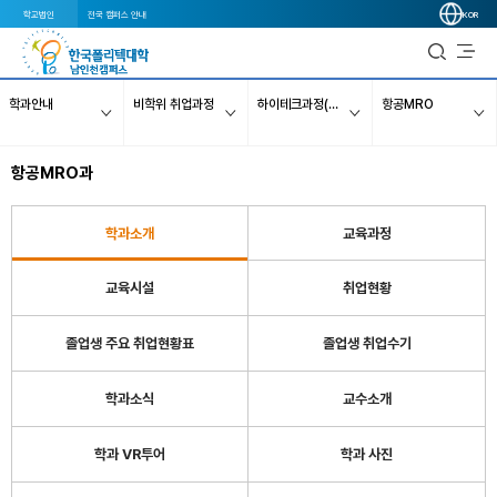
학교법인
전국 캠퍼스 안내
KOR
학과안내
비학위 취업과정
하이테크과정(국비무료 10개월)
항공MRO
항공MRO과
학과소개
교육과정
교육시설
취업현황
졸업생 주요 취업현황표
졸업생 취업수기
학과소식
교수소개
학과 VR투어
학과 사진