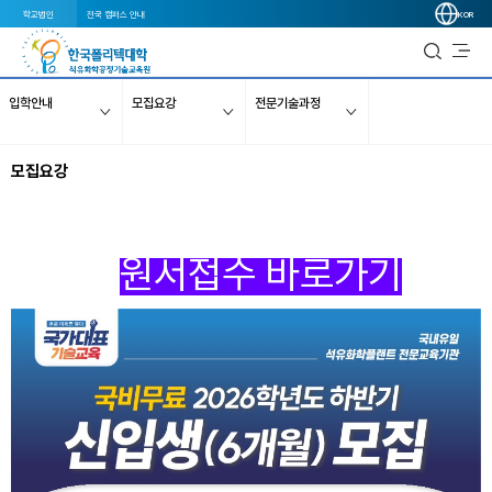
학교법인
전국 캠퍼스 안내
KOR
입학안내
모집요강
전문기술과정
모집요강
원서접수 바로가기