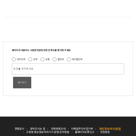
페이지의 내용이나 사용편의성에 대한 만족도를 평가해 주세요.
매우만족
만족
보통
불만족
매우불만족
평가하기
경영공시
찾아오시는 길
전화번호안내
이메일무단수집거부
개인정보처리방침
고정형 영상정보처리기기 운영·관리방침
홈페이지오류신고
민원광장