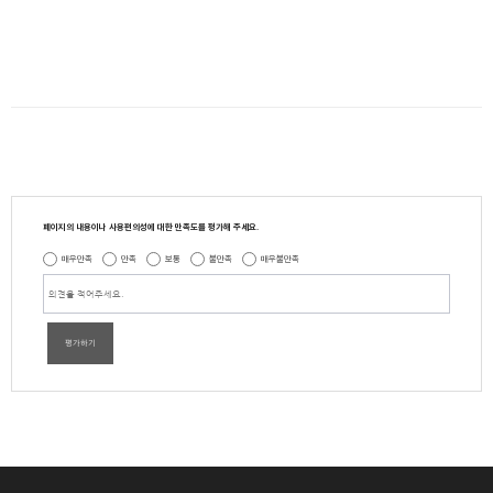
페이지의 내용이나 사용편의성에 대한 만족도를 평가해 주세요.
매우만족
만족
보통
불만족
매우불만족
평가하기