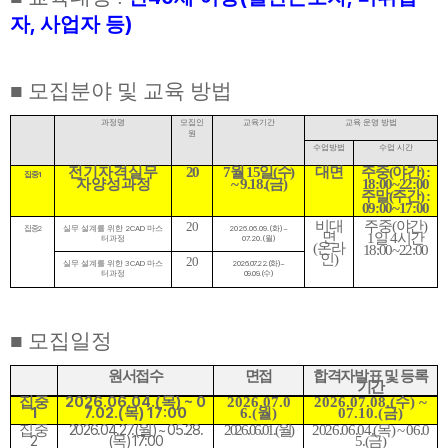
,
)
자
사업자 등
■
모집분야 및 교육 방법
과정명
모집인
교육기간
교육 운영 방법
원
수업방법
수업 시간
전기자격실무
20
7
월
15
일
(
수
)
대면
주중
(
야간
) :
1
집중
자양성과정
~ 9.18.(
금
)
18:00~22:00
주말
(
주간
) :
09:00~17:00
비대
주중
(
야간
)
20
2
2CAD
2026.06.09.(
)~
집중
실무 설계를 위한
마스
화
면
1
일
4
시간
07.20.(
)
터과정
월
(
온라
18:00~22:00
인
)
20
3CAD
2026.07.22.(
)~
실무 설계를 위한
마스
화
09.09.(
)
터과정
수
■
모집일정
원서접수
면접
합격자발표 및 등록
기간
2026.06.04.(
) ~ 0
집중
목
2026.07.0
2026.07.08.(
수
) ~
1
7.02.(
) 17:00
목
6.(
월
)
07.10.(
금
)
2026.04.27.(
) ~ 05.28.
집중
월
2026.06.01.(
월
)
2026.06.04.(
목
) ~ 06.0
2
(
) 17:00
목
5.(
금
)