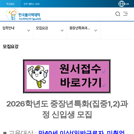
학교법인
전국 캠퍼스 안내
KOR
입학안내
모집요강
중장년특화과정(1~2개월)
모집요강
2026
(
1,2)
학년도 중장년특화
집중
과
정 신입생 모집
■
교육대상 :
40
(
,
만
세 이상
일반근로자
미취업