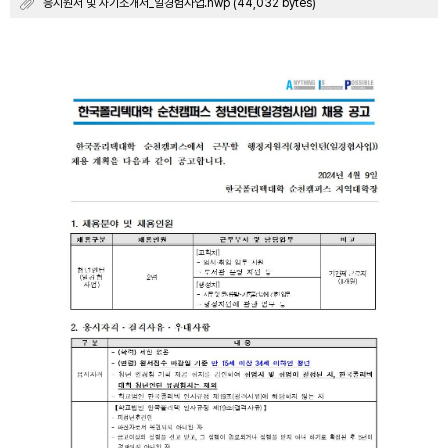
응시원서 및 자기소개서_일경험사업.hwp (44,032 bytes)