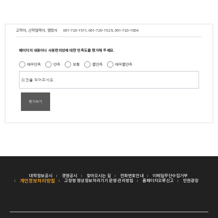
교학처, 산학협력처, 행정처
061-720-1511, 061-720-1525, 061-720-1504
페이지의 내용이나 사용편의성에 대한 만족도를 평가해 주세요.
매우만족
만족
보통
불만족
매우불만족
평가하기
대학정보공시
경영공시
찾아오시는 길
전화번호안내
이메일무단수집거부
개인정보처리방침
고정형 영상정보처리기기 운영·관리방침
홈페이지오류신고
민원광장