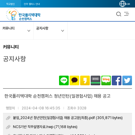
학교법인
전국 캠퍼스 안내
KOR
커뮤니티
공지사항
커뮤니티
공지사항
한국폴리텍대학 순천캠퍼스 청년인턴(일경험사업) 채용 공고
행정처
2024-04-08 16:45:35
조회수 3328
|
|
붙임_2024년 청년인턴(일경험사업) 채용 공고문(최종).pdf (305,871 bytes)
NCS기반 직무설명자료.hwp (71,168 bytes)