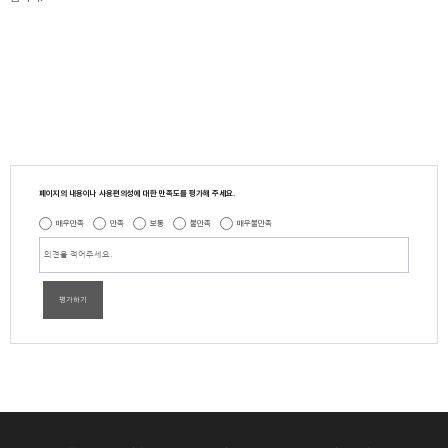
페이지의 내용이나 사용편의성에 대한 만족도를 평가해 주세요.
매우만족
만족
보통
불만족
매우불만족
평가하기