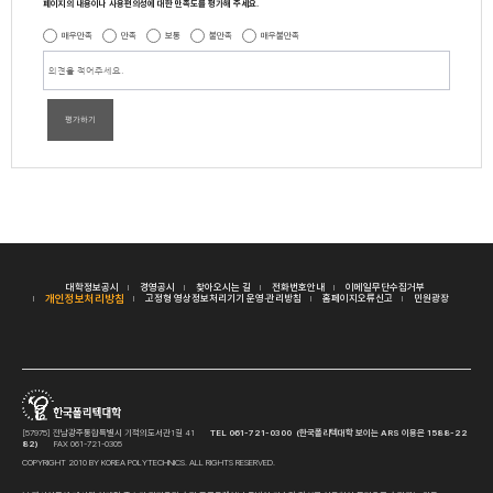
페이지의 내용이나 사용편의성에 대한 만족도를 평가해 주세요.
매우만족
만족
보통
불만족
매우불만족
평가하기
대학정보공시
경영공시
찾아오시는 길
전화번호안내
이메일무단수집거부
개인정보처리방침
고정형 영상정보처리기기 운영·관리방침
홈페이지오류신고
민원광장
[57975] 전남광주통합특별시 기적의도서관1길 41
TEL 061-721-0300 (한국폴리텍대학 보이는 ARS 이용은 1588-22
82)
FAX 061-721-0305
COPYRIGHT 2010 BY KOREA POLYTECHNICS. ALL RIGHTS RESERVED.