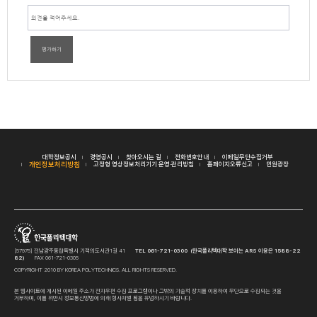
평가하기
대학정보공시
경영공시
찾아오시는 길
전화번호안내
이메일무단수집거부
개인정보처리방침
고정형 영상정보처리기기 운영·관리방침
홈페이지오류신고
민원광장
[57975] 전남광주통합특별시 기적의도서관1길 41
TEL 061-721-0300 (한국폴리텍대학 보이는 ARS 이용은 1588-22
82)
FAX 061-721-0305
COPYRIGHT 2010 BY KOREA POLYTECHNICS. ALL RIGHTS RESERVED.
본 웹사이트에 게시된 이메일 주소가 전자우편 수집 프로그램이나 그밖의 기술적 장치를 이용하여 무단으로 수집되는 것을
거부하며, 이를 위반시 정보통신망법에 의해 형사처벌 됨을 유념하시기 바랍니다.