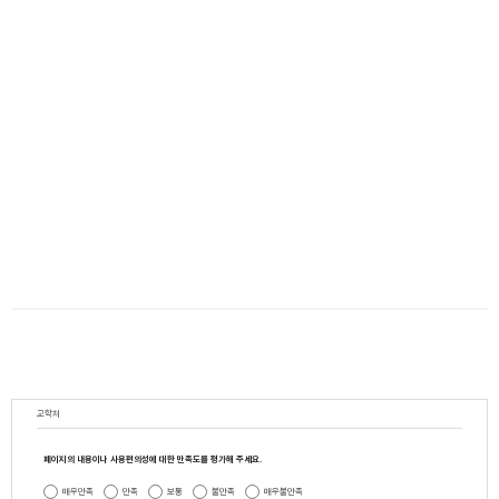
교학처
페이지의 내용이나 사용편의성에 대한 만족도를 평가해 주세요.
매우만족
만족
보통
불만족
매우불만족