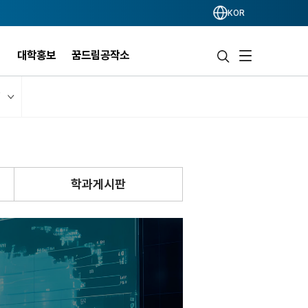
KOR
개
대학홍보
꿈드림공작소
)
학과게시판