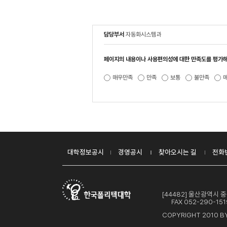
담당부서
자동화시스템과
페이지의 내용이나 사용편의성에 대한 만족도를 평가해
매우만족
만족
보통
불만족
대학정보공시
경영공시
찾아오시는 길
전화
[44482] 울산광역시
FAX 052-290-151
COPYRIGHT 2010 BY