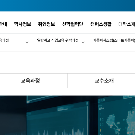
안내
학사정보
취업정보
산학협력단
캠퍼스생활
대학소
육과정
일반계고 직업교육 위탁과정
자동화시스템(스마트자동화
교육과정
교수소개