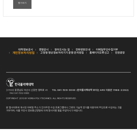
평가하기
대학정보공시
경영공시
찾아오시는 길
전화번호안내
이메일무단수집거부
개인정보처리방침
고정형 영상정보처리기기 운영·관리방침
홈페이지오류신고
민원광장
[31533] 충청남도 아산시 신창면 행목로 45
TEL 041-539-9300 (한국폴리텍대학 보이는 ARS 이용은 1588-2282)
FAX 041-532-0300
COPYRIGHT 2010 BY KOREA POLYTECHNICS. ALL RIGHTS RESERVED.
본 웹사이트에 게시된 이메일 주소가 전자우편 수집 프로그램이나 그밖의 기술적 장치를 이용하여 무단으로 수집되는 것을
거부하며, 이를 위반시 정보통신망법에 의해 형사처벌 됨을 유념하시기 바랍니다.