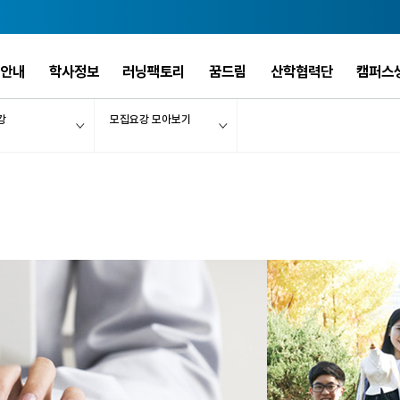
안내
학사정보
러닝팩토리
꿈드림
산학협력단
캠퍼스
강
모집요강 모아보기