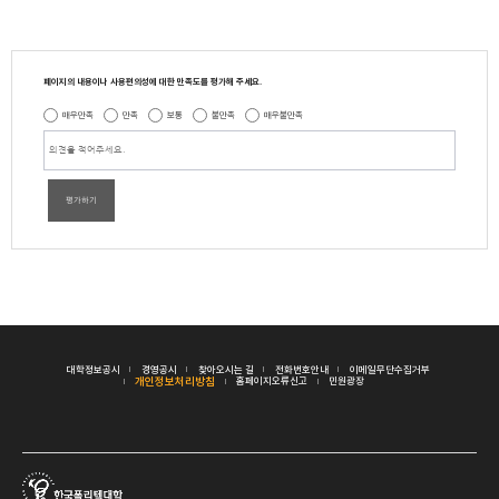
페이지의 내용이나 사용편의성에 대한 만족도를 평가해 주세요.
매우만족
만족
보통
불만족
매우불만족
평가하기
대학정보공시
경영공시
찾아오시는 길
전화번호안내
이메일무단수집거부
개인정보처리방침
홈페이지오류신고
민원광장