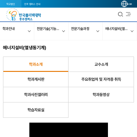
학교법인
전국 캠퍼스 안내
KOR
학과안내
전문기술(기능사) 1년 과정
전문기술과정
에너지설비(열냉동기계)
에너지설비(열냉동기계)
학과소개
교수소개
학과게시판
주요취업처 및 자격증 취득
학과사진갤러리
학과동영상
학습자료실