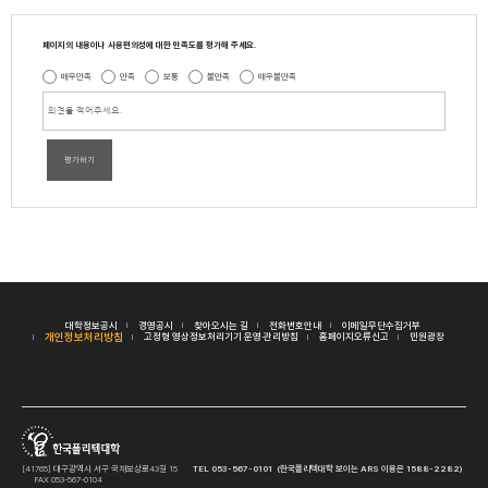
페이지의 내용이나 사용편의성에 대한 만족도를 평가해 주세요.
매우만족
만족
보통
불만족
매우불만족
평가하기
대학정보공시
경영공시
찾아오시는 길
전화번호안내
이메일무단수집거부
개인정보처리방침
고정형 영상정보처리기기 운영·관리방침
홈페이지오류신고
민원광장
[41765] 대구광역시 서구 국채보상로43길 15
TEL 053-567-0101 (한국폴리텍대학 보이는 ARS 이용은 1588-2282)
FAX 053-567-0104