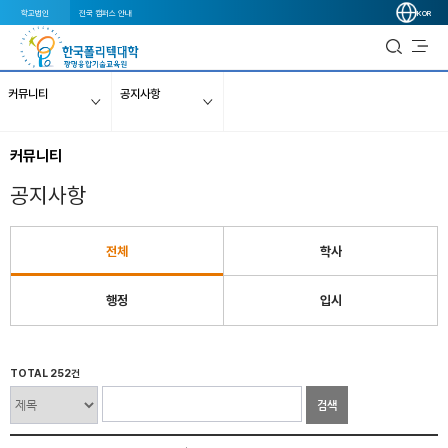
학교법인
전국 캠퍼스 안내
KOR
커뮤니티
공지사항
커뮤니티
공지사항
전체
학사
행정
입시
TOTAL 252건
검색