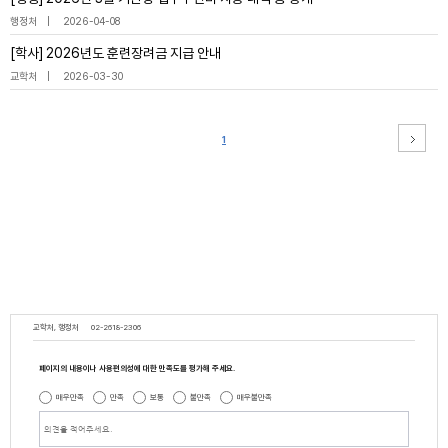
행정처
2026-04-08
[학사] 2026년도 훈련장려금 지급 안내
교학처
2026-03-30
1
교학처, 행정처
02-2618-2306
페이지의 내용이나 사용편의성에 대한 만족도를 평가해 주세요.
매우만족
만족
보통
불만족
매우불만족