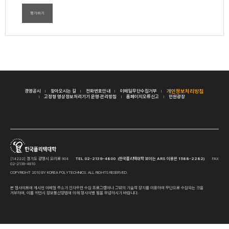
평가하기
경영공시
찾아오시는 길
전화번호안내
이메일무단수집거부
개인정보처리방침
고정형 영상정보처리기기 운영·관리방침
홈페이지오류신고
민원광장
[14222] 경기도 광명시 오리로 904
TEL 02-2139-4800 (한국폴리텍대학 보이는 ARS 이용은 1588-2282)
FAX
02-2139-4810
COPYRIGHT 2010 BY KOREA POLYTECHNICS. ALL RIGHTS RESERVED.
본 웹사이트에 게시된 이메일 주소가 전자우편 수집 프로그램이나 그밖의 기술적 장치를 이용하여 무단으로 수집되는 것을
거부하며, 이를 위반시 정보통신망법에 의해 형사처벌 됨을 유념하시기 바랍니다.