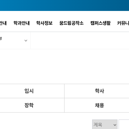
안내
학과안내
학사정보
꿈드림공작소
캠퍼스생활
커뮤
항
입시
학사
장학
채용