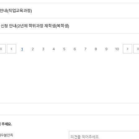
청안내(직업교육과정)
사 신청 안내(2년제 학위과정 재학생(복학생)
1
2
3
4
5
6
7
8
9
10
 주세요.
매우불만족