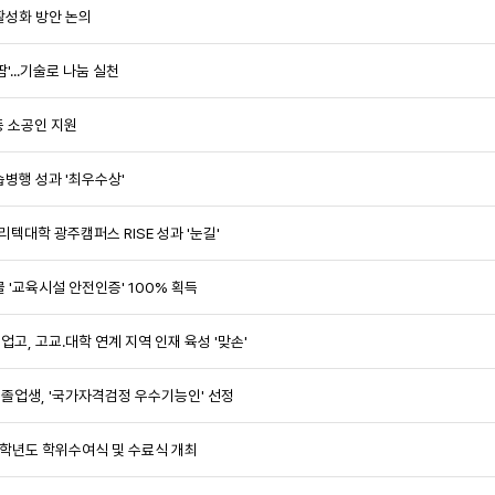
활성화 방안 논의
'...기술로 나눔 실천
동 소공인 지원
병행 성과 '최우수상'
폴리텍대학 광주캠퍼스 RISE 성과 '눈길'
 '교육시설 안전인증' 100% 획득
, 고교.대학 연계 지역 인재 육성 '맞손'
졸업생, '국가자격검정 우수기능인' 선정
5학년도 학위수여식 및 수료식 개최