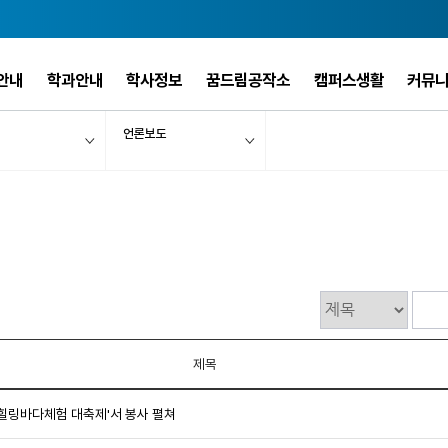
안내
학과안내
학사정보
꿈드림공작소
캠퍼스생활
커뮤
언론보도
제목
힐링바다체험 대축제'서 봉사 펼쳐