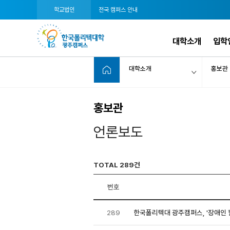
학교법인
전국 캠퍼스 안내
대학소개
입학
대학소개
홍보관
홍보관
언론보도
TOTAL 289건
번호
289
한국폴리텍대 광주캠퍼스, '장애인 