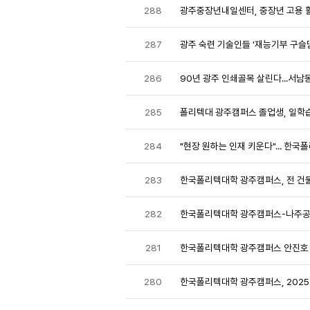
288
광주중장년내일센터, 중장년 고용 
287
광주 숙련 기술인들 '재능기부 구슬땀
286
90년 광주 인쇄골목 살린다...서남
285
폴리텍대 광주캠퍼스 졸업생, 일학습
284
"현장 원하는 인재 키운다"... 한국
283
한국폴리텍대학 광주캠퍼스, 전 건물
282
한국폴리텍대학 광주캠퍼스-나주공업고
281
한국폴리텍대학 광주캠퍼스 안진호 
280
한국폴리텍대학 광주캠퍼스, 202