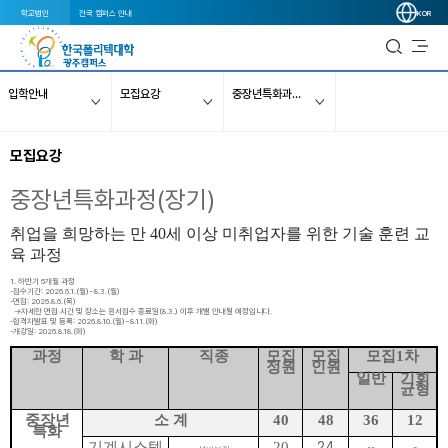
학교법인
전국 캠퍼스 안내
KOR
입학안내
모집요강
중장년특화과정(주ㆍ야간)
모집요강
중장년특화과정(장기)
취업을 희망하는 만
40
세 이상 미취업자를 위한 기술 훈련 교
육 과정
1. 하반기 6개월 과정
-접수기간: 2026.6.1.(월)~8.3.(월)
-면접: 2026.8.6.(목)
→자세한 면접 시간 및 장소는 원서접수 종료일(8.3.) 이후 개별 안내될 예정입니다.
-합격자발표 및 등록: 2026.8.10.(월)~8.11.(화)
-개강일: 2026.8.18.(화)
과정
학 과
직종
모집
모집
모집
1
차
정원
인원
일반
기회
균형
중장년
소 계
40
48
36
12
특화
24
기계시스템
20