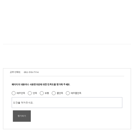
교무기획처
062-519-7114
페이지의 내용이나 사용편의성에 대한 만족도를 평가해 주세요.
매우만족
만족
보통
불만족
매우불만족
평가하기