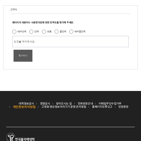
교학처
페이지의 내용이나 사용편의성에 대한 만족도를 평가해 주세요.
매우만족
만족
보통
불만족
매우불만족
평가하기
대학정보공시
경영공시
찾아오시는 길
전화번호안내
이메일무단수집거부
개인정보처리방침
고정형 영상정보처리기기 운영·관리방침
홈페이지오류신고
민원광장