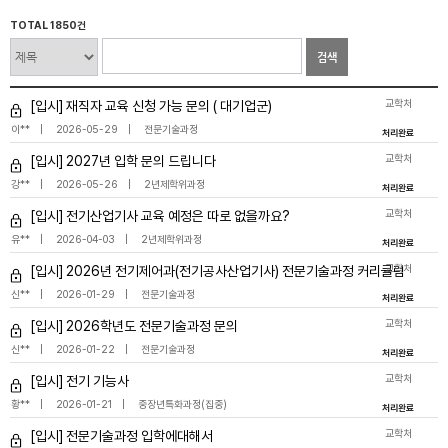
TOTAL 1850건
검색
교학처
[입시] 재직자 교육 신청 가능 문의 ( 대기업군)
이**
2026-05-29
전문기술과정
처리완료
교학처
[입시] 2027년 입학 문의 드립니다
강**
2026-05-26
2년제학위과정
처리완료
교학처
[입시] 전기산업기사 교육 예정은 따로 없을까요?
유**
2026-04-03
2년제학위과정
처리완료
교학처
[입시] 2026년 전기제어과(전기공사산업기사) 전문기술과정 커리큘럼
신**
2026-01-29
전문기술과정
처리완료
교학처
[입시] 2026학년도 전문기술과정 문의
신**
2026-01-22
전문기술과정
처리완료
교학처
[입시] 전기 기능사
황**
2026-01-21
중장년특화과정(집중)
처리완료
교학처
[입시] 전문기술과정 입학에대해서