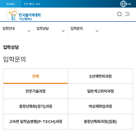
학교법인
전국 캠퍼스 안내
KOR
입학안내
입학상담
입학문의
입학상담
입학문의
전체
2년제학위과정
전문기술과정
일반계고위탁과정
중장년특화(장기)과정
여성재취업과정
고숙련 일학습병행(P-TECH)과정
중장년특화과정(집중)