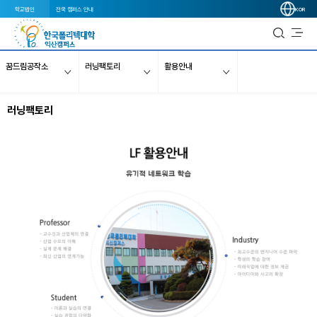
학교법인
전국 캠퍼스 안내
KOR
꿈드림공작소
러닝팩토리
활용안내
러닝팩토리