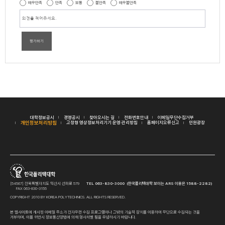
매우만족
만족
보통
불만족
매우불만족
평가하기
대학정보공시
경영공시
찾아오시는 길
전화번호안내
이메일무단수집거부
개인정보처리방침
고정형 영상정보처리기기 운영·관리방침
홈페이지오류신고
민원광장
[54567] 전북특별자치도 익산시 선화로 579
TEL 063-830-3000 (한국폴리텍대학 보이는 ARS 이용은 1588-2282)
FAX 063-830-3155
COPYRIGHT 2010 BY KOREA POLYTECHNICS. ALL RIGHTS RESERVED.
본 웹사이트에 게시된 이메일 주소가 전자우편 수집 프로그램이나 그밖의 기술적 장치를 이용하여 무단으로 수집되는 것을
거부하며, 이를 위반시 정보통신망법에 의해 형사처벌 됨을 유념하시기 바랍니다.