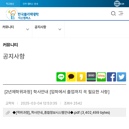
학교법인
전국 캠퍼스 안내
KOR
커뮤니티
공지사항
커뮤니티
공지사항
[2년제학위과정] 학사안내 [입학에서 졸업까지 꼭 필요한 사항]
교학처
2025-03-04 12:53:35
조회수 2542
|
|
◆[학위과정]_학사안내_종합정보시스템안내◆.pdf (3,402,499 bytes)