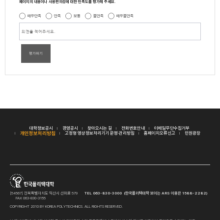
페이지의 내용이나 사용편의성에 대한 만족도를 평가해 주세요.
매우만족
만족
보통
불만족
매우불만족
평가하기
대학정보공시
경영공시
찾아오시는 길
전화번호안내
이메일무단수집거부
개인정보처리방침
고정형 영상정보처리기기 운영·관리방침
홈페이지오류신고
민원광장
[54567] 전북특별자치도 익산시 선화로 579
TEL 063-830-3000 (한국폴리텍대학 보이는 ARS 이용은 1588-2282)
FAX 063-830-3155
COPYRIGHT 2010 BY KOREA POLYTECHNICS. ALL RIGHTS RESERVED.