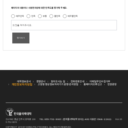
페이지의 내용이나 사용편의성에 대한 만족도를 평가해 주세요.
매우만족
만족
보통
불만족
매우불만족
평가하기
대학정보공시
경영공시
찾아오시는 길
전화번호안내
이메일무단수집거부
개인정보처리방침
고정형 영상정보처리기기 운영·관리방침
홈페이지오류신고
민원광장
[52766] 경남 진주시 모덕로 299
TEL 055-752-9901 (한국폴리텍대학 보이는 ARS 이용은 1588-2282)
FAX 05
5-752-0819
COPYRIGHT 2010 BY KOREA POLYTECHNICS. ALL RIGHTS RESERVED.