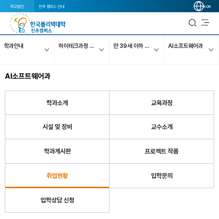
학교법인
전국 캠퍼스 안내
KOR
학과안내
하이테크과정 (과정평가형)
만 39세 이하 (전액국비_주간1년)
AI소프트웨어과
AI소프트웨어과
학과소개
교육과정
시설 및 장비
교수소개
학과게시판
프로젝트 작품
취업현황
입학문의
입학상담 신청