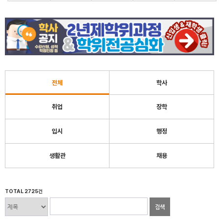
전체
학사
취업
장학
입시
행정
생활관
채용
TOTAL 2725건
검색