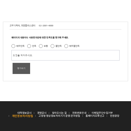
교무기획처, 희망플러스센터
02-2001-4000
페이지의 내용이나 사용편의성에 대한 만족도를 평가해 주세요.
매우만족
만족
보통
불만족
매우불만족
평가하기
대학정보공시
경영공시
찾아오시는 길
전화번호안내
이메일무단수집거부
개인정보처리방침
고정형 영상정보처리기기 운영·관리방침
홈페이지오류신고
민원광장