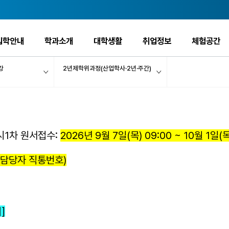
입학안내
학과소개
대학생활
취업정보
체험공간
강
2년제학위과정(산업학사·2년·주간)
시1차 원서접수:
2026년 9월 7일(목) 09:00 ~ 10월 1일(목
입학담당자 직통번호)
]