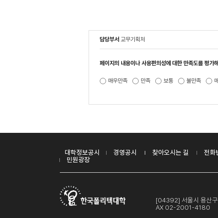
담당부서
교무기획처
페이지의 내용이나 사용편의성에 대한 만족도를 평가해
매우만족
만족
보통
불만족
대학정보공시
경영공시
찾아오시는 길
전화
민원광장
[04392] 서울시 용
AX 02-2001-4180