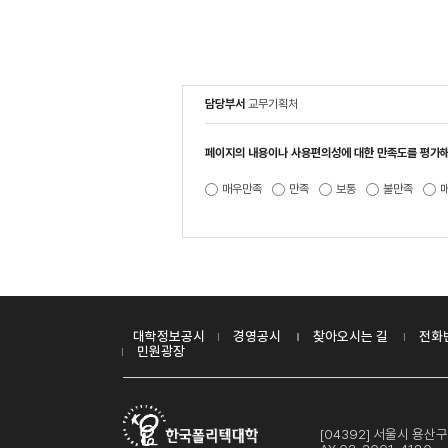
담당부서
교무기획처
페이지의 내용이나 사용편의성에 대한 만족도를 평가해
매우만족
만족
보통
불만족
대학정보공시
경영공시
찾아오시는 길
전화
민원광장
[04392] 서울시 용