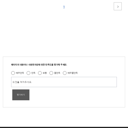
1
페이지의 내용이나 사용편의성에 대한 만족도를 평가해 주세요.
매우만족
만족
보통
불만족
매우불만족
평가하기