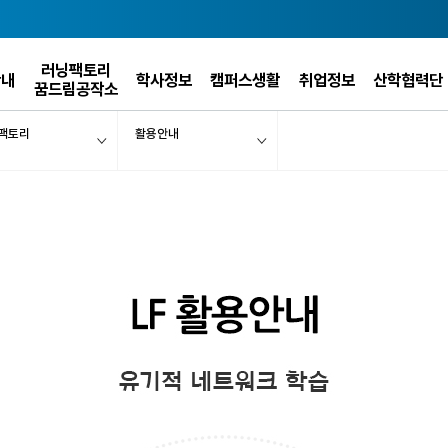
러닝팩토리
안내
학사정보
캠퍼스생활
취업정보
산학협력단
꿈드림공작소
팩토리
활용안내