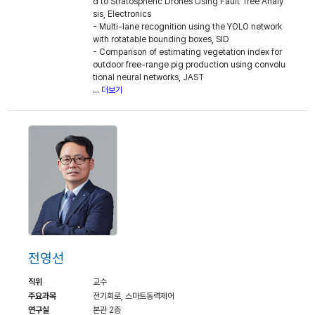
d to Stratospheric Drones Using Fault Tree Analy
sis, Electronics
- Multi-lane recognition using the YOLO network
with rotatable bounding boxes, SID
- Comparison of estimating vegetation index for
outdoor free-range pig production using convolu
tional neural networks, JAST
...
더보기
전영선
직위
교수
주요과목
전기회로, 스마트동력제어
연구실
본관 2층