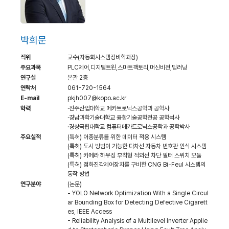
박희문
직위
교수(자동화시스템정비학과장)
주요과목
PLC제어,디지털트윈,스마트팩토리,머신비전,딥러닝
연구실
본관 2층
연락처
061-720-1564
E-mail
pkjh007@kopo.ac.kr
학력
·진주산업대학교 메카트로닉스공학과 공학사
·경남과학기술대학교 융합기술공학전공 공학석사
·경상국립대학교 컴퓨터메카트로닉스공학과 공학박사
주요실적
(특허) 어종분류를 위한 데이터 적용 시스템
(특허) 도시 방범이 가능한 다차선 자동차 번호판 인식 시스템
(특허) 카메라 하우징 부착형 적외선 차단 필터 스위치 모듈
(특허) 점화진각제어장치를 구비한 CNG Bi-Feul 시스템의
동작 방법
연구분야
(논문)
- YOLO Network Optimization With a Single Circul
ar Bounding Box for Detecting Defective Cigarett
es, IEEE Access
- Reliability Analysis of a Multilevel Inverter Applie