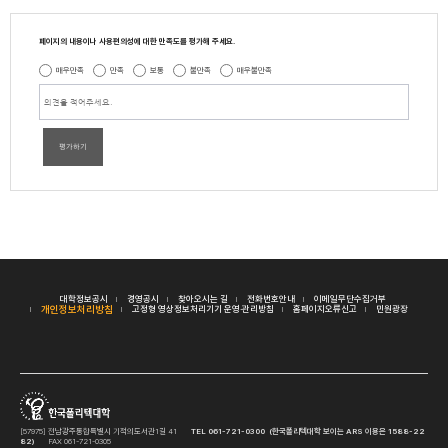
페이지의 내용이나 사용편의성에 대한 만족도를 평가해 주세요.
매우만족
만족
보통
불만족
매우불만족
평가하기
대학정보공시
경영공시
찾아오시는 길
전화번호안내
이메일무단수집거부
개인정보처리방침
고정형 영상정보처리기기 운영·관리방침
홈페이지오류신고
민원광장
[57975] 전남광주통합특별시 기적의도서관1길 41
TEL 061-721-0300 (한국폴리텍대학 보이는 ARS 이용은 1588-22
82)
FAX 061-721-0305