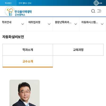
학교법인
전국 캠퍼스 안내
KOR
학과안내
재취업과정
중장년특화과정(집중)
자동화시스템정비(자동화설비보전)
자동화설비보전
학과소개
교육과정
교수소개