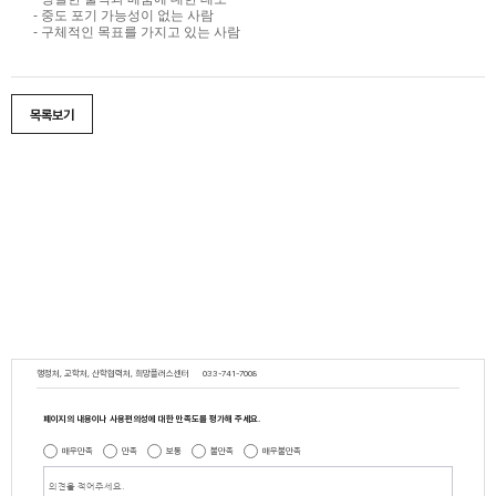
- 중도 포기 가능성이 없는 사람
- 구체적인 목표를 가지고 있는 사람
목록보기
행정처, 교학처, 산학협력처, 희망플러스센터
033-741-7008
페이지의 내용이나 사용편의성에 대한 만족도를 평가해 주세요.
매우만족
만족
보통
불만족
매우불만족