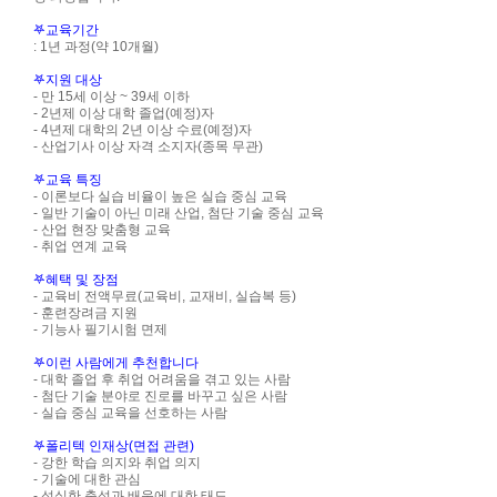
𖤐교육기간
: 1년 과정(약 10개월)
𖤐지원 대상
- 만
15
세 이상
~ 39
세 이하
- 2년제 이상 대학 졸업(예정)자
- 4년제 대학의 2년 이상 수료(예정)자
- 산업기사 이상 자격 소지자
(
종목 무관)
𖤐교육 특징
- 이론보다 실습 비율이 높은 실습 중심 교육
- 일반 기술이 아닌 미래 산업, 첨단 기술 중심 교육
- 산업 현장 맞춤형 교육
- 취업 연계 교육
𖤐혜택 및 장점
- 교육비 전액무료(교육비, 교재비, 실습복 등)
- 훈련장려금 지원
- 기능사 필기시험 면제
𖤐이런 사람에게 추천합니다
- 대학 졸업 후 취업 어려움을 겪고 있는 사람
- 첨단 기술 분야로 진로를 바꾸고 싶은 사람
- 실습 중심 교육을 선호하는 사람
𖤐폴리텍 인재상(면접 관련)
- 강한 학습 의지와 취업 의지
- 기술에 대한 관심
- 성실한 출석과 배움에 대한 태도