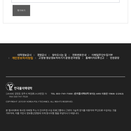
평가하기
대학정보공시
경영공시
찾아오시는 길
전화번호안내
이메일무단수집거부
개인정보처리방침
고정형 영상정보처리기기 운영·관리방침
홈페이지오류신고
민원광장
[26406] 강원도 원주시 북원로2425번길 73
TEL 033-741-7000 (한국폴리텍대학 보이는 ARS 이용은 1588-2282)
FAX 033-741-7029
COPYRIGHT 2010 BY KOREA POLYTECHNICS. ALL RIGHTS RESERVED.
본 웹사이트에 게시된 이메일 주소가 전자우편 수집 프로그램이나 그밖의 기술적 장치를 이용하여 무단으로 수집되는 것을
거부하며, 이를 위반시 정보통신망법에 의해 형사처벌 됨을 유념하시기 바랍니다.